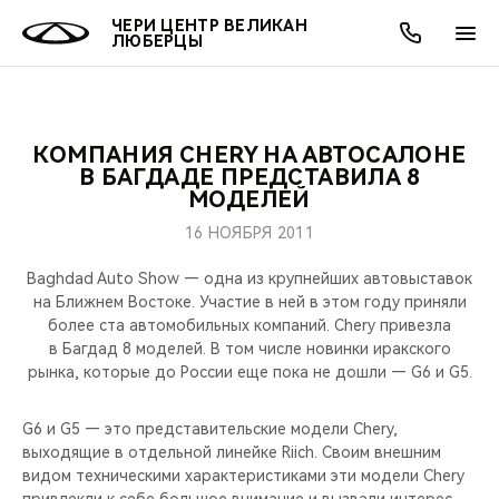
ЧЕРИ ЦЕНТР ВЕЛИКАН
ЛЮБЕРЦЫ
КОМПАНИЯ CHERY НА АВТОСАЛОНЕ
ОНЛАЙН СЕРВИСЫ
ПОКУПАТЕЛЯМ
ВЛАДЕЛЬЦАМ
О КОМПАНИИ
МИР CHERY
МОДЕЛИ
АКЦИИ
В БАГДАДЕ ПРЕДСТАВИЛА 8
МОДЕЛЕЙ
ВЫБОР И ПОКУПКА
СЕРВИС
АКСЕССУАРЫ
ВЫГОДЫ И АКЦИИ
ВЫБОР И ПОКУПКА
О НАС
ВСЕ МОДЕЛИ
16 НОЯБРЯ 2011
КРЕДИТ И СТРАХОВАНИЕ
ЗАПЧАСТИ И АКСЕССУАРЫ
О БРЕНДЕ
КРЕДИТ
МЫ В СОЦСЕТЯХ
Baghdad Auto Show — одна из крупнейших автовыставок
КРОССОВЕРЫ
на Ближнем Востоке. Участие в ней в этом году приняли
более ста автомобильных компаний. Chery привезла
ПОДДЕРЖКА
CHERY В СОЦСЕТЯХ
в Багдад 8 моделей. В том числе новинки иракского
СЕДАНЫ
рынка, которые до России еще пока не дошли — G6 и G5.
CHERY CONNECT
ЛЮДИ CHERY
НОВИНКИ
G6 и G5 — это представительские модели Chery,
БЛАГОТВОРИТЕЛЬНОСТЬ
выходящие в отдельной линейке Riich. Своим внешним
видом техническими характеристиками эти модели Chery