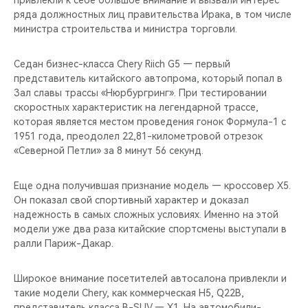
привлекли к себе большое внимание и вызвали интерес
CHERY REMOTE
ряда должностных лиц правительства Ирака, в том числе
министра строительства и министра торговли.
CHERY И СПОРТ
Седан бизнес-класса Chery Riich G5 — первый
НАШИ МЕРОПРИЯТИЯ
представитель китайского автопрома, который попал в
Зал славы трассы «Нюрбургринг». При тестировании
ВИДЕООБЗОРЫ
скоростных характеристик на легендарной трассе,
которая является местом проведения гонок Формула-1 с
1951 года, преодолел 22,81-километровой отрезок
CHERY ДЛЯ ДЕТЕЙ
«Северной Петли» за 8 минут 56 секунд.
Еще одна получившая признание модель — кроссовер X5.
Он показал свой спортивный характер и доказал
надежность в самых сложных условиях. Именно на этой
модели уже два раза китайские спортсмены выступали в
ралли Париж-Дакар.
Широкое внимание посетителей автосалона привлекли и
такие модели Chery, как коммерческая H5, Q22B,
представитель класса B-SUV — X1. На автомобили-