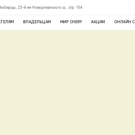
Люберцы, 23-й км Новорязанского ш., стр. 15А
АТЕЛЯМ
ВЛАДЕЛЬЦАМ
МИР CHERY
АКЦИИ
ОНЛАЙН 