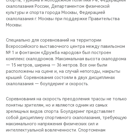
спорта, туризма и молодежной политики РФ, Федерацией
CHERY REMOTE
скалолазания России, Департаментом физической
культуры и спорта города Москвы, Федерацией
CHERY И СПОРТ
скалолазания г. Москвы при поддержке Правительства
Москвы.
НАШИ МЕРОПРИЯТИЯ
Специально для соревнований на территории
ВИДЕООБЗОРЫ
Всероссийского выставочного центра между павильоном
№ 1 и фонтаном «Дружба народов» был построен
комплекс скалодромов. Максимальная высота скалодрома
CHERY ДЛЯ ДЕТЕЙ
— 15 метров, ширина — 36 метров. Все они были
расположены на сцене и, на случай непогоды, накрыты
крышей. Соревнования состояли в двух дисциплинах
скалолазания — боулдеринг и скорость.
Соревнования на скорость преодоления трассы не только
понятны зрителям, но и являются одним из самых
зрелищных видов спорта. Боулдеринг представляет
собой дисциплину спортивного скалолазания, требующую
максимального напряжения физических сил и
интеллектуальной вовлеченности. Спортсменам