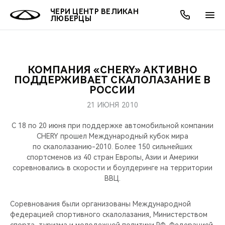
ЧЕРИ ЦЕНТР ВЕЛИКАН
ЛЮБЕРЦЫ
КОМПАНИЯ «CHERY» АКТИВНО
ОНЛАЙН СЕРВИСЫ
ПОКУПАТЕЛЯМ
ВЛАДЕЛЬЦАМ
О КОМПАНИИ
МИР CHERY
МОДЕЛИ
АКЦИИ
ПОДДЕРЖИВАЕТ СКАЛОЛАЗАНИЕ В
РОССИИ
ВЫБОР И ПОКУПКА
СЕРВИС
АКСЕССУАРЫ
ВЫГОДЫ И АКЦИИ
ВЫБОР И ПОКУПКА
О НАС
ВСЕ МОДЕЛИ
21 ИЮНЯ 2010
КРЕДИТ И СТРАХОВАНИЕ
ЗАПЧАСТИ И АКСЕССУАРЫ
О БРЕНДЕ
КРЕДИТ
МЫ В СОЦСЕТЯХ
С 18 по 20 июня при поддержке автомобильной компании
КРОССОВЕРЫ
CHERY прошел Международный кубок мира
по скалолазанию-2010. Более 150 сильнейших
ПОДДЕРЖКА
CHERY В СОЦСЕТЯХ
спортсменов из 40 стран Европы, Азии и Америки
СЕДАНЫ
соревновались в скорости и боулдеринге на территории
CHERY CONNECT
ЛЮДИ CHERY
ВВЦ.
НОВИНКИ
БЛАГОТВОРИТЕЛЬНОСТЬ
Соревнования были организованы Международной
федерацией спортивного скалолазания, Министерством