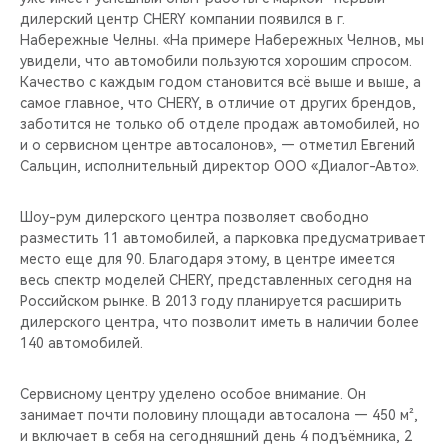
CHERY REMOTE
дилерский центр CHERY компании появился в г.
Набережные Челны. «На примере Набережных Челнов, мы
CHERY И СПОРТ
увидели, что автомобили пользуются хорошим спросом.
Качество с каждым годом становится всё выше и выше, а
самое главное, что CHERY, в отличие от других брендов,
НАШИ МЕРОПРИЯТИЯ
заботится не только об отделе продаж автомобилей, но
и о сервисном центре автосалонов», — отметил Евгений
ВИДЕООБЗОРЫ
Сальцин, исполнительный директор ООО «Диалог-Авто».
CHERY ДЛЯ ДЕТЕЙ
Шоу-рум дилерского центра позволяет свободно
разместить 11 автомобилей, а парковка предусматривает
место еще для 90. Благодаря этому, в центре имеется
весь спектр моделей CHERY, представленных сегодня на
Российском рынке. В 2013 году планируется расширить
дилерского центра, что позволит иметь в наличии более
140 автомобилей.
Сервисному центру уделено особое внимание. Он
занимает почти половину площади автосалона — 450 м²,
и включает в себя на сегодняшний день 4 подъёмника, 2