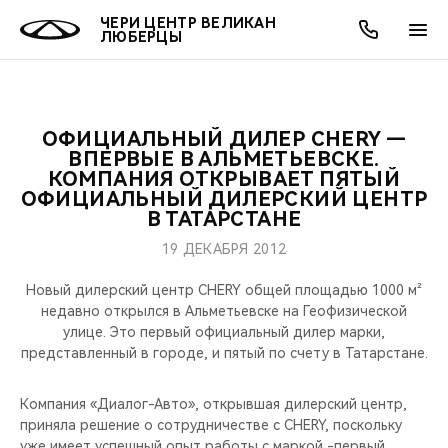
ЧЕРИ ЦЕНТР ВЕЛИКАН
ЛЮБЕРЦЫ
ОФИЦИАЛЬНЫЙ ДИЛЕР CHERY —
ОНЛАЙН СЕРВИСЫ
ПОКУПАТЕЛЯМ
ВЛАДЕЛЬЦАМ
О КОМПАНИИ
МИР CHERY
МОДЕЛИ
АКЦИИ
ВПЕРВЫЕ В АЛЬМЕТЬЕВСКЕ.
КОМПАНИЯ ОТКРЫВАЕТ ПЯТЫЙ
ОФИЦИАЛЬНЫЙ ДИЛЕРСКИЙ ЦЕНТР
ВЫБОР И ПОКУПКА
СЕРВИС
АКСЕССУАРЫ
ВЫГОДЫ И АКЦИИ
ВЫБОР И ПОКУПКА
О НАС
ВСЕ МОДЕЛИ
В ТАТАРСТАНЕ
КРЕДИТ И СТРАХОВАНИЕ
ЗАПЧАСТИ И АКСЕССУАРЫ
О БРЕНДЕ
КРЕДИТ
МЫ В СОЦСЕТЯХ
19 ДЕКАБРЯ 2012
КРОССОВЕРЫ
Новый дилерский центр CHERY общей площадью 1000 м²
ПОДДЕРЖКА
CHERY В СОЦСЕТЯХ
недавно открылся в Альметьевске на Геофизической
СЕДАНЫ
улице. Это первый официальный дилер марки,
CHERY CONNECT
ЛЮДИ CHERY
представленный в городе, и пятый по счету в Татарстане.
НОВИНКИ
БЛАГОТВОРИТЕЛЬНОСТЬ
Компания «Диалог-Авто», открывшая дилерский центр,
приняла решение о сотрудничестве с CHERY, поскольку
уже имеет успешный опыт работы с маркой -первый