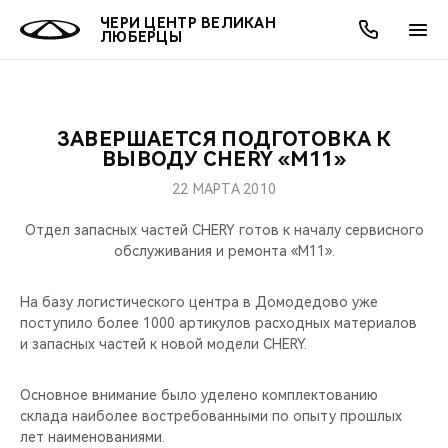
ЧЕРИ ЦЕНТР ВЕЛИКАН
ЛЮБЕРЦЫ
ЗАВЕРШАЕТСЯ ПОДГОТОВКА К
ОНЛАЙН СЕРВИСЫ
ПОКУПАТЕЛЯМ
ВЛАДЕЛЬЦАМ
О КОМПАНИИ
МИР CHERY
МОДЕЛИ
АКЦИИ
ВЫВОДУ CHERY «М11»
22 МАРТА 2010
ВЫБОР И ПОКУПКА
СЕРВИС
АКСЕССУАРЫ
ВЫГОДЫ И АКЦИИ
ВЫБОР И ПОКУПКА
О НАС
ВСЕ МОДЕЛИ
Отдел запасных частей CHERY готов к началу сервисного
КРЕДИТ И СТРАХОВАНИЕ
ЗАПЧАСТИ И АКСЕССУАРЫ
О БРЕНДЕ
КРЕДИТ
МЫ В СОЦСЕТЯХ
обслуживания и ремонта «М11».
КРОССОВЕРЫ
ПОДДЕРЖКА
CHERY В СОЦСЕТЯХ
На базу логистического центра в Домодедово уже
СЕДАНЫ
поступило более 1000 артикулов расходных материалов
и запасных частей к новой модели CHERY.
CHERY CONNECT
ЛЮДИ CHERY
НОВИНКИ
Основное внимание было уделено комплектованию
БЛАГОТВОРИТЕЛЬНОСТЬ
склада наиболее востребованными по опыту прошлых
лет наименованиями.