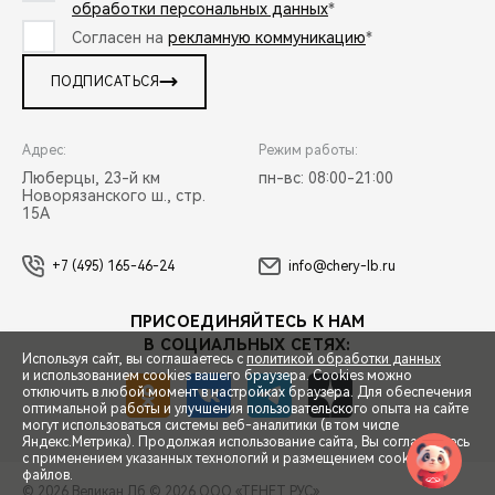
обработки персональных данных
*
Согласен на
рекламную коммуникацию
*
ПОДПИСАТЬСЯ
Адрес:
Режим работы:
Люберцы, 23-й км
пн-вс: 08:00-21:00
Новорязанского ш., стр.
15А
+7 (495) 165-46-24
info@chery-lb.ru
ПРИСОЕДИНЯЙТЕСЬ К НАМ
В СОЦИАЛЬНЫХ СЕТЯХ:
Используя сайт, вы соглашаетесь с
политикой обработки данных
и использованием cookies вашего браузера. Cookies можно
отключить в любой момент в настройках браузера. Для обеспечения
оптимальной работы и улучшения пользовательского опыта на сайте
могут использоваться системы веб-аналитики (в том числе
СПЕЦПРЕДЛОЖЕНИЯ
Яндекс.Метрика). Продолжая использование сайта, Вы соглашаетесь
с применением указанных технологий и размещением cookie-
файлов.
© 2026 Великан Лб
© 2026 ООО «ТЕНЕТ РУС»
ЗАПИСЬ НА ТЕСТ-ДРАЙВ