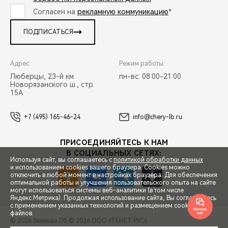
Согласен на
рекламную коммуникацию
*
ПОДПИСАТЬСЯ
Адрес:
Режим работы:
Люберцы, 23-й км
пн-вс: 08:00-21:00
Новорязанского ш., стр.
15А
+7 (495) 165-46-24
info@chery-lb.ru
ПРИСОЕДИНЯЙТЕСЬ К НАМ
В СОЦИАЛЬНЫХ СЕТЯХ:
Используя сайт, вы соглашаетесь с
политикой обработки данных
и использованием cookies вашего браузера. Cookies можно
отключить в любой момент в настройках браузера. Для обеспечения
оптимальной работы и улучшения пользовательского опыта на сайте
могут использоваться системы веб-аналитики (в том числе
СПЕЦПРЕДЛОЖЕНИЯ
Яндекс.Метрика). Продолжая использование сайта, Вы соглашаетесь
с применением указанных технологий и размещением cookie-
файлов.
© 2026 Великан Лб
© 2026 ООО «ТЕНЕТ РУС»
ЗАПИСЬ НА ТЕСТ-ДРАЙВ