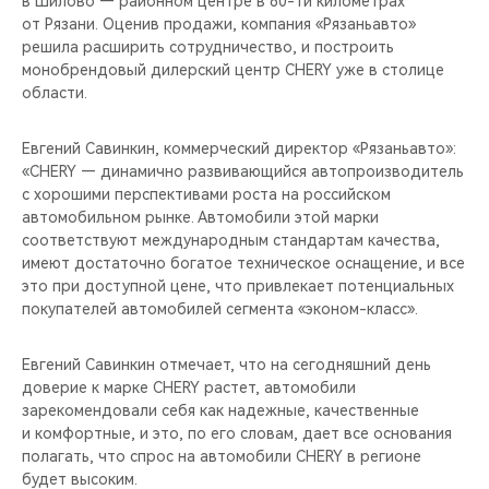
в Шилово — районном центре в 80-ти километрах
CHERY REMOTE
от Рязани. Оценив продажи, компания «Рязаньавто»
решила расширить сотрудничество, и построить
CHERY И СПОРТ
монобрендовый дилерский центр CHERY уже в столице
области.
НАШИ МЕРОПРИЯТИЯ
Евгений Савинкин, коммерческий директор «Рязаньавто»:
ВИДЕООБЗОРЫ
«CHERY — динамично развивающийся автопроизводитель
с хорошими перспективами роста на российском
автомобильном рынке. Автомобили этой марки
CHERY ДЛЯ ДЕТЕЙ
соответствуют международным стандартам качества,
имеют достаточно богатое техническое оснащение, и все
это при доступной цене, что привлекает потенциальных
покупателей автомобилей сегмента «эконом-класс».
Евгений Савинкин отмечает, что на сегодняшний день
доверие к марке CHERY растет, автомобили
зарекомендовали себя как надежные, качественные
и комфортные, и это, по его словам, дает все основания
полагать, что спрос на автомобили CHERY в регионе
будет высоким.