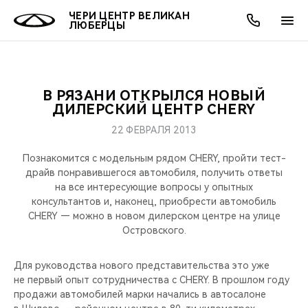
ЧЕРИ ЦЕНТР ВЕЛИКАН
ЛЮБЕРЦЫ
В РЯЗАНИ ОТКРЫЛСЯ НОВЫЙ
ОНЛАЙН СЕРВИСЫ
ПОКУПАТЕЛЯМ
ВЛАДЕЛЬЦАМ
О КОМПАНИИ
МИР CHERY
МОДЕЛИ
АКЦИИ
ДИЛЕРСКИЙ ЦЕНТР CHERY
22 ФЕВРАЛЯ 2013
ВЫБОР И ПОКУПКА
СЕРВИС
АКСЕССУАРЫ
ВЫГОДЫ И АКЦИИ
ВЫБОР И ПОКУПКА
О НАС
ВСЕ МОДЕЛИ
Познакомится с модельным рядом CHERY, пройти тест-
КРЕДИТ И СТРАХОВАНИЕ
ЗАПЧАСТИ И АКСЕССУАРЫ
О БРЕНДЕ
КРЕДИТ
МЫ В СОЦСЕТЯХ
драйв понравившегося автомобиля, получить ответы
КРОССОВЕРЫ
на все интересующие вопросы у опытных
консультантов и, наконец, приобрести автомобиль
ПОДДЕРЖКА
CHERY В СОЦСЕТЯХ
CHERY — можно в новом дилерском центре на улице
СЕДАНЫ
Островского.
CHERY CONNECT
ЛЮДИ CHERY
НОВИНКИ
Для руководства нового представительства это уже
БЛАГОТВОРИТЕЛЬНОСТЬ
не первый опыт сотрудничества с CHERY. В прошлом году
продажи автомобилей марки начались в автосалоне