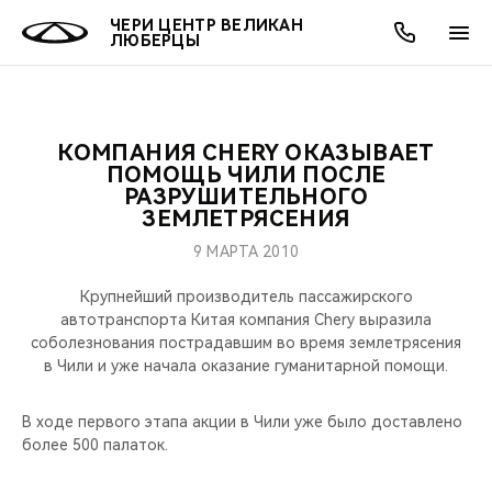
ЧЕРИ ЦЕНТР ВЕЛИКАН
ЛЮБЕРЦЫ
КОМПАНИЯ CHERY ОКАЗЫВАЕТ
ОНЛАЙН СЕРВИСЫ
ПОКУПАТЕЛЯМ
ВЛАДЕЛЬЦАМ
О КОМПАНИИ
МИР CHERY
МОДЕЛИ
АКЦИИ
ПОМОЩЬ ЧИЛИ ПОСЛЕ
РАЗРУШИТЕЛЬНОГО
ЗЕМЛЕТРЯСЕНИЯ
ВЫБОР И ПОКУПКА
СЕРВИС
АКСЕССУАРЫ
ВЫГОДЫ И АКЦИИ
ВЫБОР И ПОКУПКА
О НАС
ВСЕ МОДЕЛИ
9 МАРТА 2010
КРЕДИТ И СТРАХОВАНИЕ
ЗАПЧАСТИ И АКСЕССУАРЫ
О БРЕНДЕ
КРЕДИТ
МЫ В СОЦСЕТЯХ
КРОССОВЕРЫ
Крупнейший производитель пассажирского
автотранспорта Китая компания Chery выразила
ПОДДЕРЖКА
CHERY В СОЦСЕТЯХ
соболезнования пострадавшим во время землетрясения
СЕДАНЫ
в Чили и уже начала оказание гуманитарной помощи.
CHERY CONNECT
ЛЮДИ CHERY
НОВИНКИ
В ходе первого этапа акции в Чили уже было доставлено
БЛАГОТВОРИТЕЛЬНОСТЬ
более 500 палаток.