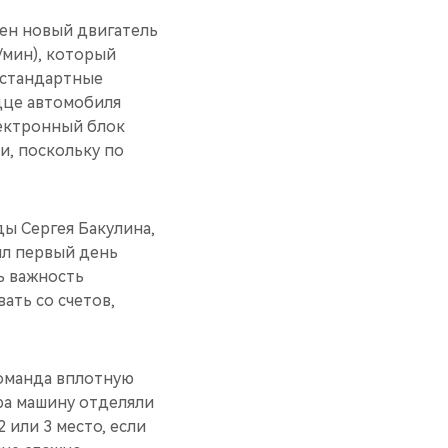
лен новый двигатель
/мин), который
 стандартные
дце автомобиля
лектронный блок
и, поскольку по
ды Сергея Бакулина,
ил первый день
ь важность
ать со счетов,
команда вплотную
ера машину отделяли
 или 3 место, если