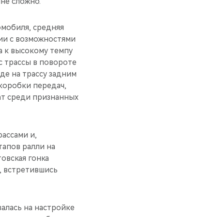
не сложно.
омобиля, средняя
вии с возможностями
да к высокому темпу
с трассы в повороте
зде на трассу задним
коробки передач,
ат среди признанных
ассами и,
тапов ралли на
товская гонка
, встретившись
алась на настройке