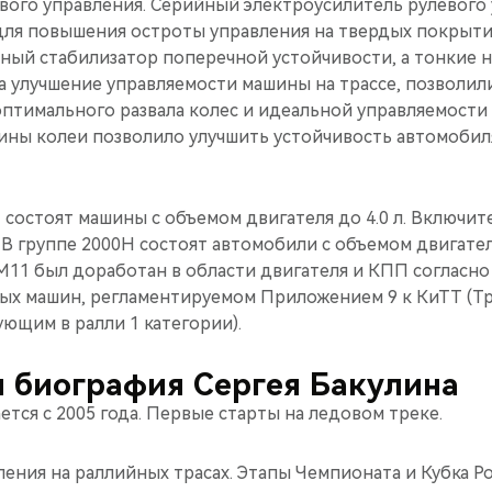
евого управления. Серийный электроусилитель рулевого
для повышения остроты управления на твердых покрыти
ный стабилизатор поперечной устойчивости, а тонкие 
 улучшение управляемости машины на трассе, позволили
птимального развала колес и идеальной управляемости 
ны колеи позволило улучшить устойчивость автомобиля
Н состоят машины с объемом двигателя до 4.0 л. Включи
. В группе 2000Н состоят автомобили с объемом двигателя
11 был доработан в области двигателя и КПП согласно
ых машин, регламентируемом Приложением 9 к КиТТ (Т
ющим в ралли 1 категории).
 биография Сергея Бакулина
тся с 2005 года. Первые старты на ледовом треке.
ения на раллийных трасах. Этапы Чемпионата и Кубка Ро