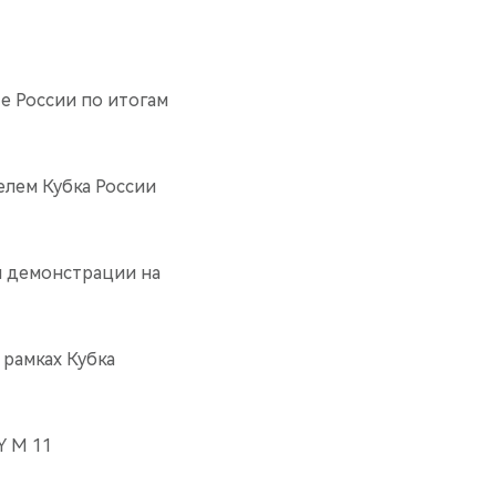
те России по итогам
елем Кубка России
я демонстрации на
 рамках Кубка
Y М 11