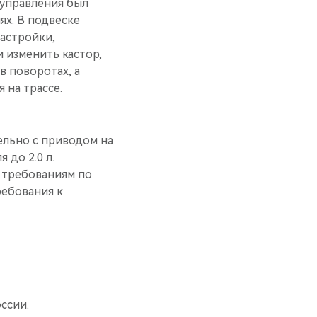
 управления был
ях. В подвеске
настройки,
 изменить кастор,
в поворотах, а
 на трассе.
тельно с приводом на
 до 2.0 л.
 требованиям по
ребования к
ссии.