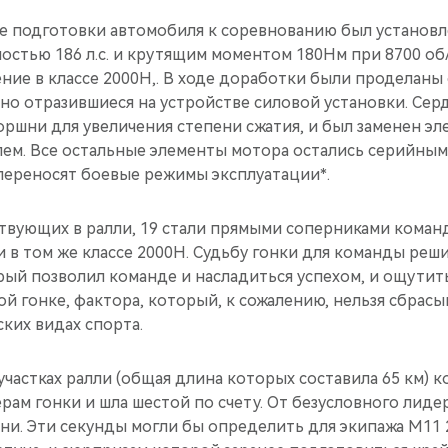
де подготовки автомобиля к соревнованию был установ
ностью 186 л.с. и крутящим моментом 180Нм при 8700 об
ние в классе 2000Н,. В ходе доработки были проделаны
но отразившиеся на устройстве силовой установки. Сер
оршни для увеличения степени сжатия, и был заменен э
лем. Все остальные элементы мотора остались серийным
переносят боевые режимы эксплуатации*.
ствующих в ралли, 19 стали прямыми соперниками коман
 в том же классе 2000Н. Судьбу гонки для команды реш
рый позволил команде и насладиться успехом, и ощутит
ой гонке, фактора, который, к сожалению, нельзя сбрасыв
ских видах спорта.
частках ралли (общая длина которых составила 65 км) 
рам гонки и шла шестой по счету. От безусловного лид
ни. Эти секунды могли бы определить для экипажа M11 2