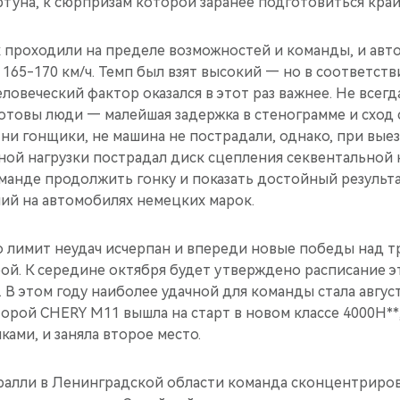
туна, к сюрпризам которой заранее подготовиться край
 проходили на пределе возможностей и команды, и авт
 165-170 км/ч. Темп был взят высокий — но в соответст
еловеческий фактор оказался в этот раз важнее. Не всег
отовы люди — малейшая задержка в стенограмме и сход 
ю ни гонщики, не машина не пострадали, однако, при вые
ной нагрузки пострадал диск сцепления секвентальной 
оманде продолжить гонку и показать достойный результ
ий на автомобилях немецких марок.
о лимит неудач исчерпан и впереди новые победы над тр
ой. К середине октября будет утверждено расписание э
 В этом году наиболее удачной для команды стала авгус
торой CHERY M11 вышла на старт в новом классе 4000Н**
ами, и заняла второе место.
 ралли в Ленинградской области команда сконцентриров