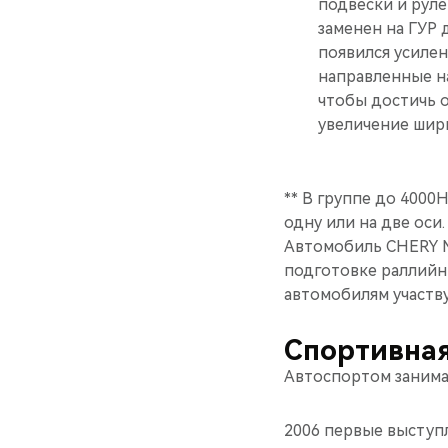
подвески и рул
заменен на ГУР 
появился усилен
направленные на
чтобы достичь о
увеличение шири
** В группе до 4000
одну или на две оси
Автомобиль CHERY M
подготовке раллийн
автомобилям участву
Спортивная
Автоспортом занимае
2006 первые выступл