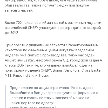
неисправностей, которые шире, чем наши гарантийные
CHERY REMOTE
обязательства, также получат скидку при покупке
запасных частей.
CHERY И СПОРТ
Более 700 наименований запчастей к различным моделям
НАШИ МЕРОПРИЯТИЯ
автомобилей CHERY участвуют в распродаже со скидкой
до 50%!
ВИДЕООБЗОРЫ
Приобрести официальные запчасти с гарантированным
CHERY ДЛЯ ДЕТЕЙ
качеством по сниженным ценам могут как владельцы
моделей уже снятых с производства, таких как седан
Amulet или Eastar, микролитражка QQ, городской седан A
класса QQ6 так и те, кто недавно приобрел одну из
популярных моделей CHERY: Bonus, Very, Fora, Cross Eastar,
M11, Kimo, IndiS или Tiggo.
Предложение по акции ограничено. Узнать адрес
ближайшего к Вам дилера и получить информацию о
наличии и сроках поставки запчастей можно на
нашем портале по адресу: