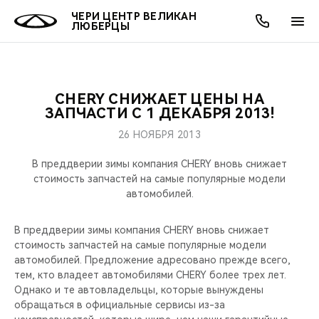
ЧЕРИ ЦЕНТР ВЕЛИКАН
ЛЮБЕРЦЫ
CHERY СНИЖАЕТ ЦЕНЫ НА
ОНЛАЙН СЕРВИСЫ
ПОКУПАТЕЛЯМ
ВЛАДЕЛЬЦАМ
О КОМПАНИИ
МИР CHERY
МОДЕЛИ
АКЦИИ
ЗАПЧАСТИ С 1 ДЕКАБРЯ 2013!
26 НОЯБРЯ 2013
ВЫБОР И ПОКУПКА
СЕРВИС
АКСЕССУАРЫ
ВЫГОДЫ И АКЦИИ
ВЫБОР И ПОКУПКА
О НАС
ВСЕ МОДЕЛИ
В преддверии зимы компания CHERY вновь снижает
КРЕДИТ И СТРАХОВАНИЕ
ЗАПЧАСТИ И АКСЕССУАРЫ
О БРЕНДЕ
КРЕДИТ
МЫ В СОЦСЕТЯХ
стоимость запчастей на самые популярные модели
КРОССОВЕРЫ
автомобилей.
ПОДДЕРЖКА
CHERY В СОЦСЕТЯХ
СЕДАНЫ
В преддверии зимы компания CHERY вновь снижает
стоимость запчастей на самые популярные модели
CHERY CONNECT
ЛЮДИ CHERY
автомобилей. Предложение адресовано прежде всего,
НОВИНКИ
тем, кто владеет автомобилями CHERY более трех лет.
БЛАГОТВОРИТЕЛЬНОСТЬ
Однако и те автовладельцы, которые вынуждены
обращаться в официальные сервисы из-за