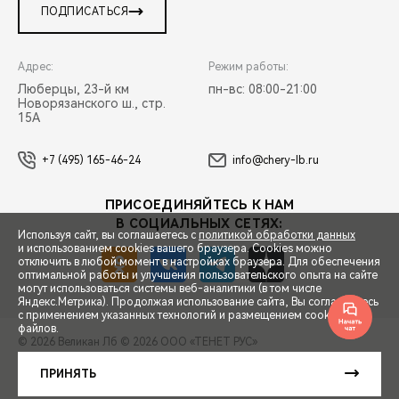
ПОДПИСАТЬСЯ
Адрес:
Режим работы:
Люберцы, 23-й км
пн-вс: 08:00-21:00
Новорязанского ш., стр.
15А
+7 (495) 165-46-24
info@chery-lb.ru
ПРИСОЕДИНЯЙТЕСЬ К НАМ
В СОЦИАЛЬНЫХ СЕТЯХ:
Используя сайт, вы соглашаетесь с
политикой обработки данных
и использованием cookies вашего браузера. Cookies можно
отключить в любой момент в настройках браузера. Для обеспечения
оптимальной работы и улучшения пользовательского опыта на сайте
могут использоваться системы веб-аналитики (в том числе
СПЕЦПРЕДЛОЖЕНИЯ
Яндекс.Метрика). Продолжая использование сайта, Вы соглашаетесь
с применением указанных технологий и размещением cookie-
файлов.
© 2026 Великан Лб
© 2026 ООО «ТЕНЕТ РУС»
ЗАПИСЬ НА ТЕСТ-ДРАЙВ
ПРАВОВАЯ ИНФОРМАЦИЯ
КОНТАКТЫ
КЛИЕНТСКАЯ ПОДДЕРЖКА
ПРИНЯТЬ
Сделано в ПЕРКС
РАСЧЕТ КРЕДИТА