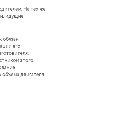
дителем. На тех же
ли, идущие
к обязан
ации его
зготовителя,
стником этого
ование
о объема двигателя