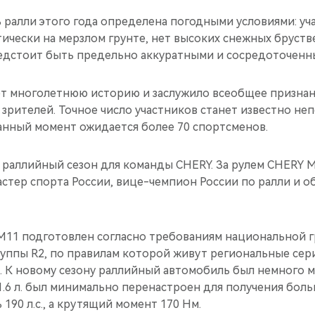
 ралли этого года определена погодными условиями: у
ически на мерзлом грунте, нет высоких снежных брустве
едстоит быть предельно аккуратными и сосредоточенн
ет многолетнюю историю и заслужило всеобщее признан
 зрителей. Точное число участников станет известно н
данный момент ожидается более 70 спортсменов.
т раллийный сезон для команды CHERY. За рулем CHERY 
стер спорта России, вице-чемпион России по ралли и о
11 подготовлен согласно требованиям национальной 
уппы R2, по правилам которой живут региональные сер
. К новому сезону раллийный автомобиль был немного 
.6 л. был минимально перенастроен для получения боль
190 л.с., а крутящий момент 170 Нм.