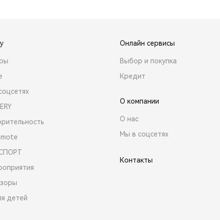
y
Онлайн сервисы
ары
Выбор и покупка
е
Кредит
соцсетях
О компании
ERY
О нас
орительность
Мы в соцсетях
emote
 СПОРТ
Контакты
роприятия
зоры
ля детей