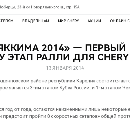
Люберцы, 23-й км Новорязанского ш., стр. 15А
АТЕЛЯМ
ВЛАДЕЛЬЦАМ
МИР CHERY
АКЦИИ
ОНЛАЙН 
ЯККИМА 2014» — ПЕРВЫЙ
У ЭТАП РАЛЛИ ДЛЯ CHERY
13 ЯНВАРЯ 2014
ахденпохском районе республики Карелия состоится ав
рое является 3-им этапом Кубка России, и 1-м этапом Ч
ся год от года, остаются неизменными лишь некоторые е
кам предстоит пройти 8 скоростных «этапов» общей про