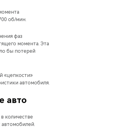
момента
00 об/мин.
нения фаз
тящего момента. Эта
ило бы потерей
ей «цепкости»
ристики автомобиля.
е авто
 в количестве
х автомобилей.