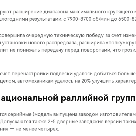
руют расширение диапазона максимального крутящего 
логодними результатами: с 7900-8700 об/мин до 6500-87
совершила очередную техническую победу: за счет изме
 установки нового распредвала, расширила «полку» кру
лит не понижать передачу перед поворотами, что гроз
а счет перенастройки подвески удалось добиться больш
 целом, автомеханикам удалось на 20% улучшить характе
национальной раллийной групп
ятся серийные (модель выпущена заводом изготовителем
). Допускаются также 2-5 дверные заводские версии таки
ния — не менее четырех.