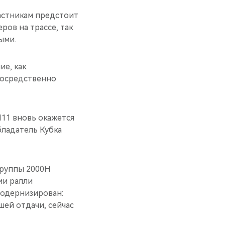
частникам предстоит
ров на трассе, так
ыми.
ие, как
епосредственно
M11 вновь окажется
бладатель Кубка
группы 2000Н
ии ралли
модернизирован:
шей отдачи, сейчас