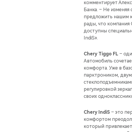
комментирует Алекс
Банка. – Не изменяя
предложить нашим к
рады, что компания 
доступны специальны
IndiS».
Chery Tiggo FL
– оди
Автомобиль сочетае
комфорта. Уже в ба
парктроником, двум
стеклоподъемниками
регулировкой зерка
своих однокласснико
Chery IndiS
– это пе
комфортом преодоле
который привлекает