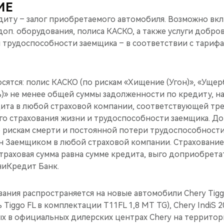
ИЕ
диту – залог приобретаемого автомобиля. Возможно вкл
оп. оборудования, полиса КАСКО, а также услуги добро
и трудоспособности заемщика – в соответствии с тариф
осятся: полис КАСКО (по рискам «Хищение (Угон)», «Ущер
)» не менее общей суммы задолженности по кредиту, на
дита в любой страховой компании, соответствующей тре
го страхования жизни и трудоспособности заемщика. До
о рискам смерти и постоянной потери трудоспособност
н Заемщиком в любой страховой компании. Страхование
страховая сумма равна сумме кредита, выго доприобрет
ниКредит Банк.
ния распространяется на новые автомобили Chery Tiggo
Tiggo FL в комплектации T11FL 1,8 MT TG), Chery IndiS 2
ых в официальных дилерских центрах Chery на территор