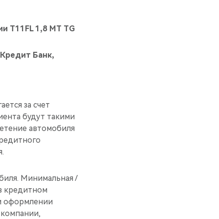
ии T11FL 1,8 MT TG
Кредит Банк,
ется за счет
иента будут такими
бретение автомобиля
кредитного
.
биля. Минимальная /
 в кредитном
ри оформлении
 компании,