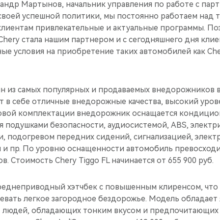
андр Мартынов, начальник управления по работе с па
 своей успешной политики, мы постоянно работаем над 
лиентам привлекательные и актуальные программы. По
Chery стала нашим партнером и с сегодняшнего дня клие
е условия на приобретение таких автомобилей как Cher
н из самых популярных и продаваемых внедорожников в
т в себе отличные внедорожные качества, высокий уров
зовой комплектации внедорожник оснащается кондицио
я подушками безопасности, аудиосистемой, ABS, электр
, подогревом передних сидений, сигнализацией, элект
л и пр. По уровню оснащенности автомобиль превосходи
в. Стоимость Chery Tiggo FL начинается от 655 900 руб.
реднеприводный хэтчбек с повышенным клиренсом, что 
вать легкое загородное бездорожье. Модель обладает 
 людей, обладающих тонким вкусом и предпочитающих 