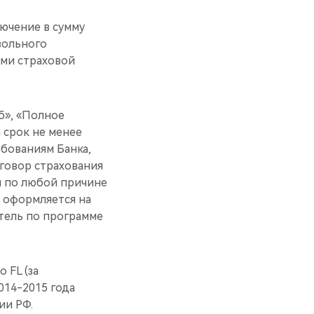
ючение в сумму
вольного
ами страховой
б», «Полное
 срок не менее
бованиям Банка,
говор страхования
и по любой причине
 оформляется на
атель по программе
 FL (за
014-2015 года
ии РФ.