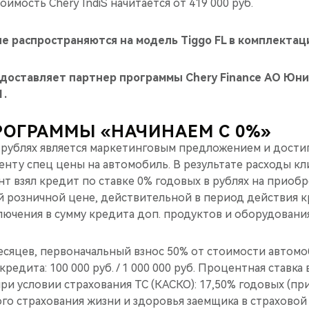
имость Chery IndiS начитается от 419 000 руб.
е распространяются на модель Tiggo FL в комплектац
доставляет партнер программы Chery Finance АО Юни
1.
РОГРАММЫ «НАЧИНАЕМ С 0%»
 рублях является маркетинговым предложением и достига
нту спец цены на автомобиль. В результате расходы кл
ент взял кредит по ставке 0% годовых в рублях на прио
 розничной цене, действительной в период действия 
ючения в сумму кредита доп. продуктов и оборудования
есяцев, первоначальный взнос 50% от стоимости автомо
редита: 100 000 руб. / 1 000 000 руб. Процентная ставка
ри условии страхования ТС (КАСКО): 17,50% годовых (п
го страхования жизни и здоровья заемщика в страховой