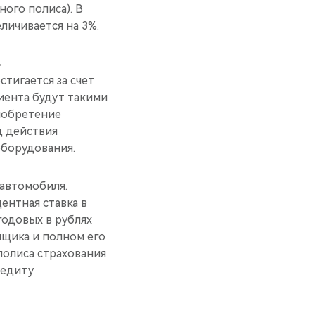
ого полиса). В
личивается на 3%.
»
тигается за счет
иента будут такими
риобретение
д действия
оборудования.
 автомобиля.
центная ставка в
годовых в рублях
мщика и полном его
полиса страхования
редиту