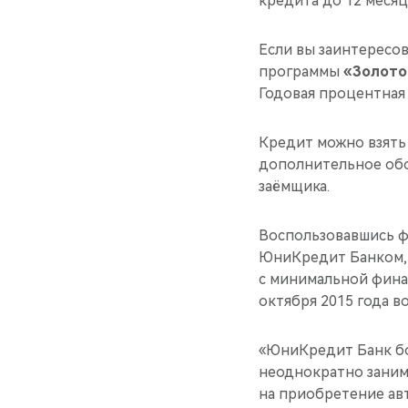
кредита до 12 месяц
Если вы заинтересов
программы
«Золото
Годовая процентная 
Кредит можно взять 
дополнительное обо
заёмщика.
Воспользовавшись ф
ЮниКредит Банком, 
с минимальной фина
октября 2015 года в
«ЮниКредит Банк бол
неоднократно заним
на приобретение авт