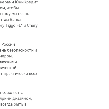
ртнерами ЮниКредит
тем, чтобы
этому мы очень
нтам Банка
y Tiggo FL* и Chery
 России.
ень безопасности и
нером,
ическими
рической
т практически всех
позволяет с
ярким дизайном,
всегда быть в