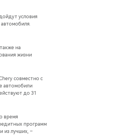
одойдут условия
 автомобиля.
также на
ования жизни
hery совместно с
е автомобили
ействуют до 31
о время
кредитных программ
 из лучших, –