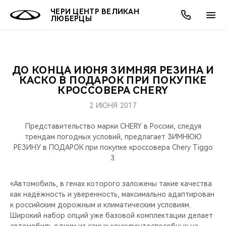
ЧЕРИ ЦЕНТР ВЕЛИКАН
ЛЮБЕРЦЫ
ДО КОНЦА ИЮНЯ ЗИМНЯЯ РЕЗИНА И
ОНЛАЙН СЕРВИСЫ
ПОКУПАТЕЛЯМ
ВЛАДЕЛЬЦАМ
О КОМПАНИИ
МИР CHERY
МОДЕЛИ
АКЦИИ
КАСКО В ПОДАРОК ПРИ ПОКУПКЕ
КРОССОВЕРА CHERY
ВЫБОР И ПОКУПКА
СЕРВИС
АКСЕССУАРЫ
ВЫГОДЫ И АКЦИИ
ВЫБОР И ПОКУПКА
О НАС
ВСЕ МОДЕЛИ
2 ИЮНЯ 2017
КРЕДИТ И СТРАХОВАНИЕ
ЗАПЧАСТИ И АКСЕССУАРЫ
О БРЕНДЕ
КРЕДИТ
МЫ В СОЦСЕТЯХ
Представительство марки CHERY в России, следуя
КРОССОВЕРЫ
трендам погодных условий, предлагает ЗИМНЮЮ
РЕЗИНУ в ПОДАРОК при покупке кроссовера Chery Tiggo
ПОДДЕРЖКА
CHERY В СОЦСЕТЯХ
3.
СЕДАНЫ
CHERY CONNECT
ЛЮДИ CHERY
«Автомобиль, в генах которого заложены такие качества
НОВИНКИ
как надёжность и уверенность, максимально адаптирован
БЛАГОТВОРИТЕЛЬНОСТЬ
к российским дорожным и климатическим условиям.
Широкий набор опций уже базовой комплектации делает