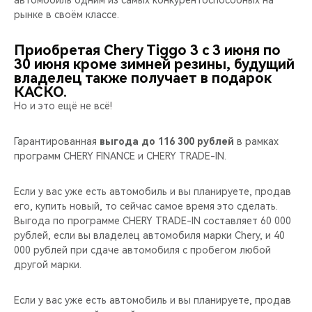
автомобиль одним из самых конкурентоспособных на
CHERY REMOTE
рынке в своём классе.
CHERY И СПОРТ
Приобретая Chery Tiggo 3 с 3 июня по
30 июня кроме зимней резины, будущий
НАШИ МЕРОПРИЯТИЯ
владелец также получает в подарок
КАСКО.
Но и это ещё не всё!
ВИДЕООБЗОРЫ
Гарантированная
выгода до 116 300 рублей
в рамках
CHERY ДЛЯ ДЕТЕЙ
программ CHERY FINANCE и CHERY TRADE-IN.
Если у вас уже есть автомобиль и вы планируете, продав
его, купить новый, то сейчас самое время это сделать.
Выгода по программе CHERY TRADE-IN составляет 60 000
рублей, если вы владелец автомобиля марки Chery, и 40
000 рублей при сдаче автомобиля с пробегом любой
другой марки.
Если у вас уже есть автомобиль и вы планируете, продав