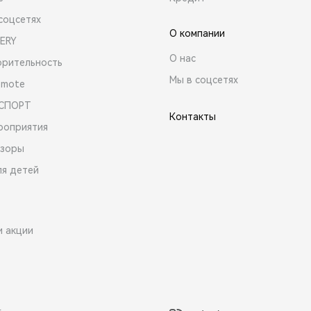
соцсетях
О компании
ERY
О нас
орительность
Мы в соцсетях
emote
 СПОРТ
Контакты
роприятия
зоры
ля детей
и акции