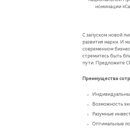
номинации «Са
С запуском новой лин
развития марки. И м
современном бизнесе
стремитесь быть бли
пути. Предложите Ch
Преимущества сотр
Индивидуальный
Возможность эк
Разумные инвес
Оптимальные ло