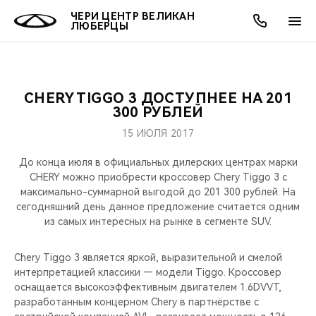
ЧЕРИ ЦЕНТР ВЕЛИКАН
ЛЮБЕРЦЫ
CHERY TIGGO 3 ДОСТУПНЕЕ НА 201
ОНЛАЙН СЕРВИСЫ
ПОКУПАТЕЛЯМ
ВЛАДЕЛЬЦАМ
О КОМПАНИИ
МИР CHERY
МОДЕЛИ
АКЦИИ
300 РУБЛЕЙ
15 ИЮЛЯ 2017
ВЫБОР И ПОКУПКА
СЕРВИС
АКСЕССУАРЫ
ВЫГОДЫ И АКЦИИ
ВЫБОР И ПОКУПКА
О НАС
ВСЕ МОДЕЛИ
До конца июля в официальных дилерских центрах марки
КРЕДИТ И СТРАХОВАНИЕ
ЗАПЧАСТИ И АКСЕССУАРЫ
О БРЕНДЕ
КРЕДИТ
МЫ В СОЦСЕТЯХ
CHERY можно приобрести кроссовер Chery Tiggo 3 c
КРОССОВЕРЫ
максимально-суммарной выгодой до 201 300 рублей. На
сегодняшний день данное предложение считается одним
ПОДДЕРЖКА
CHERY В СОЦСЕТЯХ
из самых интересных на рынке в сегменте SUV.
СЕДАНЫ
CHERY CONNECT
ЛЮДИ CHERY
Chery Tiggo 3 является яркой, выразительной и смелой
НОВИНКИ
интерпретацией классики — модели Tiggo. Кроссовер
БЛАГОТВОРИТЕЛЬНОСТЬ
оснащается высокоэффективным двигателем 1.6DVVT,
разработанным концерном Chery в партнёрстве с