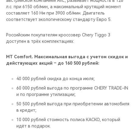
австрийской компанией AVL, развивает мощность в 126
CHERY REMOTE
л.с. при 6150 об/мин, а максимальный крутящий момент
составляет 160 Нм при 3900 об/мин. Двигатель
CHERY И СПОРТ
соответствует экологическому стандарту Евро 5.
НАШИ МЕРОПРИЯТИЯ
Российским покупателям кроссовер Chery Tiggo 3
доступен в трёх комплектациях:
ВИДЕООБЗОРЫ
MT Comfort. Максимальная выгода с учетом скидок и
CHERY ДЛЯ ДЕТЕЙ
действующих акций – до 160 500 рублей:
40 000 рублей скидка до конца июля;
60 000 рублей выгода по программе CHERY TRADE-IN
и по программе утилизации;
50 500 рублей выгода при приобретении автомобиля
в кредит;
10 000 рублей стоимость полиса КАСКО, который
идёт в подарок.