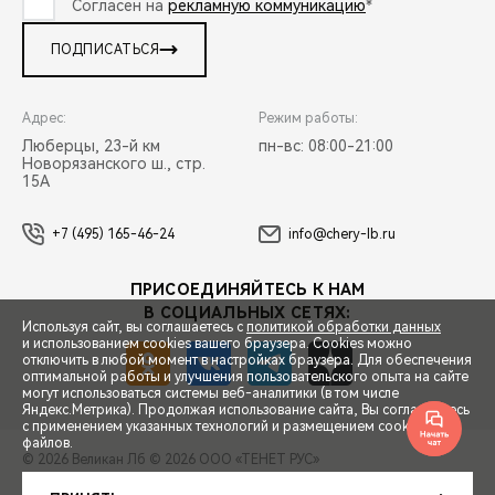
Согласен на
рекламную коммуникацию
*
ПОДПИСАТЬСЯ
Адрес:
Режим работы:
Люберцы, 23-й км
пн-вс: 08:00-21:00
Новорязанского ш., стр.
15А
+7 (495) 165-46-24
info@chery-lb.ru
ПРИСОЕДИНЯЙТЕСЬ К НАМ
В СОЦИАЛЬНЫХ СЕТЯХ:
Используя сайт, вы соглашаетесь с
политикой обработки данных
и использованием cookies вашего браузера. Cookies можно
отключить в любой момент в настройках браузера. Для обеспечения
оптимальной работы и улучшения пользовательского опыта на сайте
могут использоваться системы веб-аналитики (в том числе
СПЕЦПРЕДЛОЖЕНИЯ
Яндекс.Метрика). Продолжая использование сайта, Вы соглашаетесь
с применением указанных технологий и размещением cookie-
файлов.
© 2026 Великан Лб
© 2026 ООО «ТЕНЕТ РУС»
ЗАПИСЬ НА ТЕСТ-ДРАЙВ
ПРАВОВАЯ ИНФОРМАЦИЯ
КОНТАКТЫ
КЛИЕНТСКАЯ ПОДДЕРЖКА