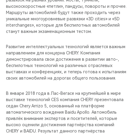
развязок на разных уровнях: мосты, туннели,
CHERY REMOTE
высокоскоростные «петли», пандусы, повороты и прочее.
Маршруты автомобилей будут также проходить через
CHERY И СПОРТ
уникальные многоуровневые развязки «3D cities» и «5D
interchanges», которые для беспилотных автомобилей
НАШИ МЕРОПРИЯТИЯ
станут важным экзаменационным тестом.
ВИДЕООБЗОРЫ
Развитие интеллектуальных технологий является важным
направлением для концерна CHERY. Компания
демонстрировала свои достижения в развитии авто-,
CHERY ДЛЯ ДЕТЕЙ
беспилотных технологий на различных отраслевых
выставках и конференциях, и теперь готова к испытаниям
своих автомобилей на дорогах общего пользования.
В январе 2018 года в Лас-Вегасе на крупнейшей в мире
выставке технологий CES компания CHERY презентовала
седан Chery Arrizo 5, основанный на платформе
автоматического вождения Baidu Apollo. Автомобиль
привлёк внимание экспертов и посетителей, которые
высоко оценили достижения партнёрства компаний
CHERY и BAIDU. Результат данного партнёрства