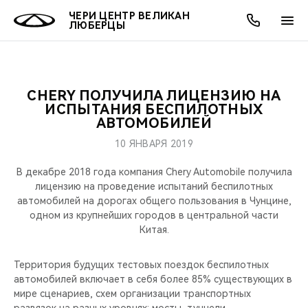
ЧЕРИ ЦЕНТР ВЕЛИКАН
ЛЮБЕРЦЫ
CHERY ПОЛУЧИЛА ЛИЦЕНЗИЮ НА
ОНЛАЙН СЕРВИСЫ
ПОКУПАТЕЛЯМ
ВЛАДЕЛЬЦАМ
О КОМПАНИИ
МИР CHERY
МОДЕЛИ
АКЦИИ
ИСПЫТАНИЯ БЕСПИЛОТНЫХ
АВТОМОБИЛЕЙ
ВЫБОР И ПОКУПКА
СЕРВИС
АКСЕССУАРЫ
ВЫГОДЫ И АКЦИИ
ВЫБОР И ПОКУПКА
О НАС
ВСЕ МОДЕЛИ
10 ЯНВАРЯ 2019
КРЕДИТ И СТРАХОВАНИЕ
ЗАПЧАСТИ И АКСЕССУАРЫ
О БРЕНДЕ
КРЕДИТ
МЫ В СОЦСЕТЯХ
В декабре 2018 года компания Chery Automobile получила
КРОССОВЕРЫ
лицензию на проведение испытаний беспилотных
автомобилей на дорогах общего пользования в Чунцине,
ПОДДЕРЖКА
CHERY В СОЦСЕТЯХ
одном из крупнейших городов в центральной части
СЕДАНЫ
Китая.
CHERY CONNECT
ЛЮДИ CHERY
НОВИНКИ
Территория будущих тестовых поездок беспилотных
БЛАГОТВОРИТЕЛЬНОСТЬ
автомобилей включает в себя более 85% существующих в
мире сценариев, схем организации транспортных