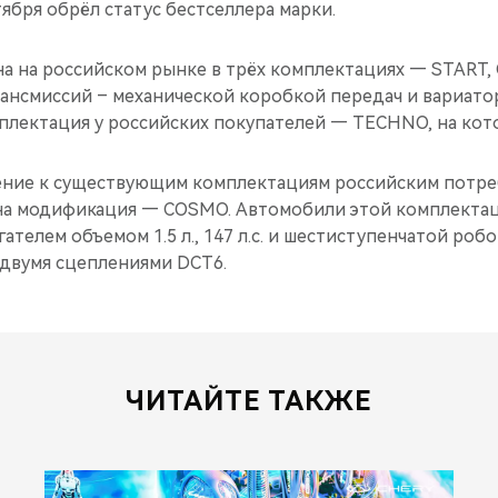
тября обрёл статус бестселлера марки.
а на российском рынке в трёх комплектациях — START
ансмиссий – механической коробкой передач и вариатор
плектация у российских покупателей — TECHNO, на кот
ение к существующим комплектациям российским потре
на модификация — COSMO. Автомобили этой комплекта
телем объемом 1.5 л., 147 л.с. и шестиступенчатой ро
 двумя сцеплениями DCT6.
ЧИТАЙТЕ ТАКЖЕ