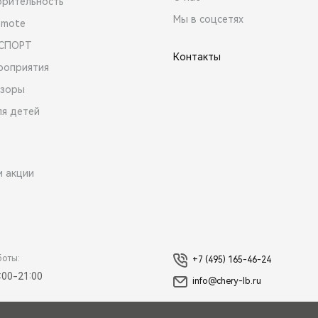
орительность
Мы в соцсетях
emote
 СПОРТ
Контакты
роприятия
зоры
ля детей
и акции
боты:
+7 (495) 165-46-24
:00-21:00
info@chery-lb.ru