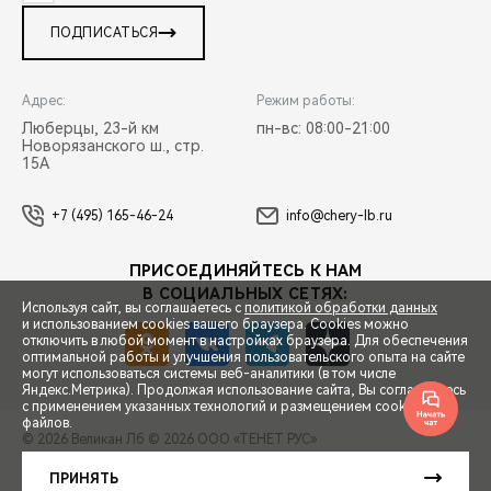
ПОДПИСАТЬСЯ
Адрес:
Режим работы:
Люберцы, 23-й км
пн-вс: 08:00-21:00
Новорязанского ш., стр.
15А
+7 (495) 165-46-24
info@chery-lb.ru
ПРИСОЕДИНЯЙТЕСЬ К НАМ
В СОЦИАЛЬНЫХ СЕТЯХ:
Используя сайт, вы соглашаетесь с
политикой обработки данных
и использованием cookies вашего браузера. Cookies можно
отключить в любой момент в настройках браузера. Для обеспечения
оптимальной работы и улучшения пользовательского опыта на сайте
могут использоваться системы веб-аналитики (в том числе
СПЕЦПРЕДЛОЖЕНИЯ
Яндекс.Метрика). Продолжая использование сайта, Вы соглашаетесь
с применением указанных технологий и размещением cookie-
файлов.
© 2026 Великан Лб
© 2026 ООО «ТЕНЕТ РУС»
ЗАПИСЬ НА ТЕСТ-ДРАЙВ
ПРАВОВАЯ ИНФОРМАЦИЯ
КОНТАКТЫ
КЛИЕНТСКАЯ ПОДДЕРЖКА
ПРИНЯТЬ
Сделано в ПЕРКС