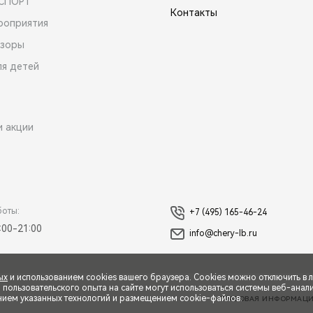
 СПОРТ
Контакты
роприятия
зоры
ля детей
и акции
боты:
+7 (495) 165-46-24
:00-21:00
info@chery-lb.ru
ых
и использованием cookies вашего браузера. Cookies можно отключить в 
ользовательского опыта на сайте могут использоваться системы веб-аналит
нием указанных технологий и размещением cookie-файлов.
ПРАВОВАЯ ИНФОРМАЦ