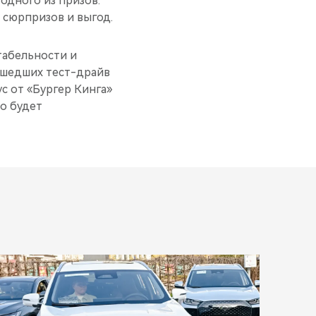
одного из призов.
 сюрпризов и выгод.
табельности и
рошедших тест-драйв
с от «Бургер Кинга»
о будет