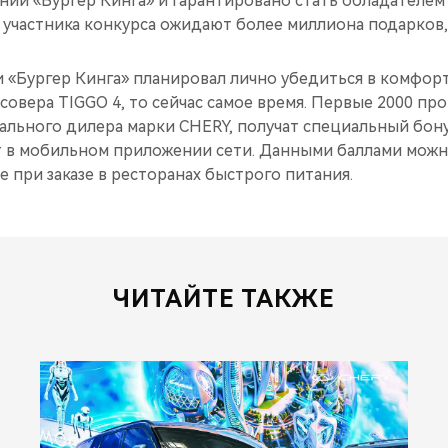
ии «Бургер Кинга» и гарантировано стать обладателем 
участника конкурса ожидают более миллиона подарков,
и «Бургер Кинга» планировал лично убедиться в комфор
совера TIGGO 4, то сейчас самое время. Первые 2000 п
ального дилера марки CHERY, получат специальный бону
ёт в мобильном приложении сети. Данными баллами можн
се при заказе в ресторанах быстрого питания.
ЧИТАЙТЕ ТАКЖЕ