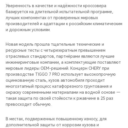
CHERY REMOTE
Уверенность в качестве и надёжности кроссовера
базируется на длительной испытательной программе,
CHERY И СПОРТ
лучших компонентах от проверенных мировых
производителей и адаптации к российским климатическим
и дорожным условиям.
НАШИ МЕРОПРИЯТИЯ
Новая модель прошла тщательные технические и
ВИДЕООБЗОРЫ
ресурсные тесты с четырехкратным превышением
отраслевых стандартов, партнёрами являются лучшие
CHERY ДЛЯ ДЕТЕЙ
инжиниринговые компании, а комплектующие поставляют
мировые лидеры ОЕМ-решений. Концерн CHERY при
производстве TIGGO 7 PRO использует высокопрочную
оцинкованную сталь, кузов автомобиля проходит
многоэтапный процесс катафорезного грунтования и
окраску современными материалами на водной основе —
такая защита по своей стойкости к ржавчине в 25 раз
превосходит обычную.
В местах, подверженных повышенному износу, для
дополнительной защиты от коррозии кузова и