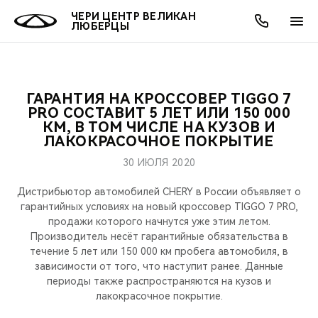
ЧЕРИ ЦЕНТР ВЕЛИКАН
ЛЮБЕРЦЫ
ГАРАНТИЯ НА КРОССОВЕР TIGGO 7
ОНЛАЙН СЕРВИСЫ
ПОКУПАТЕЛЯМ
ВЛАДЕЛЬЦАМ
О КОМПАНИИ
МИР CHERY
МОДЕЛИ
АКЦИИ
PRO СОСТАВИТ 5 ЛЕТ ИЛИ 150 000
КМ, В ТОМ ЧИСЛЕ НА КУЗОВ И
ЛАКОКРАСОЧНОЕ ПОКРЫТИЕ
ВЫБОР И ПОКУПКА
СЕРВИС
АКСЕССУАРЫ
ВЫГОДЫ И АКЦИИ
ВЫБОР И ПОКУПКА
О НАС
ВСЕ МОДЕЛИ
30 ИЮЛЯ 2020
КРЕДИТ И СТРАХОВАНИЕ
ЗАПЧАСТИ И АКСЕССУАРЫ
О БРЕНДЕ
КРЕДИТ
МЫ В СОЦСЕТЯХ
КРОССОВЕРЫ
Дистрибьютор автомобилей CHERY в России объявляет о
гарантийных условиях на новый кроссовер TIGGO 7 PRO,
ПОДДЕРЖКА
CHERY В СОЦСЕТЯХ
продажи которого начнутся уже этим летом.
СЕДАНЫ
Производитель несёт гарантийные обязательства в
CHERY CONNECT
ЛЮДИ CHERY
течение 5 лет или 150 000 км пробега автомобиля, в
зависимости от того, что наступит ранее. Данные
НОВИНКИ
периоды также распространяются на кузов и
БЛАГОТВОРИТЕЛЬНОСТЬ
лакокрасочное покрытие.