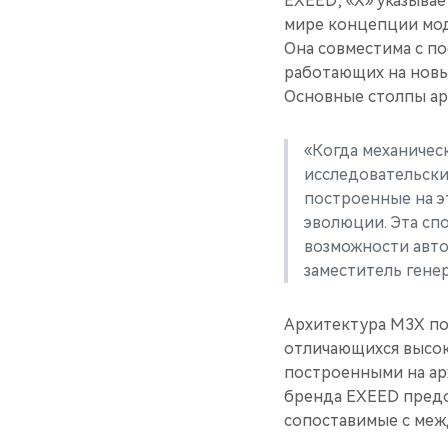
EXEED; «X» указывае
мире концепции мо
Она совместима с п
работающих на новы
Основные столпы ар
«Когда механичес
исследовательски
построенные на 
эволюции. Эта сп
возможности авт
заместитель генер
Архитектура M3X по
отличающихся высок
построенными на ар
бренда EXEED предо
сопоставимые с меж