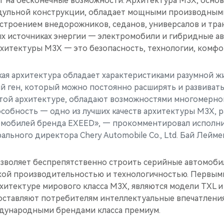
т на бесконечные возможности. Архитектура M3X, основ
дульной конструкции, обладает мощными производным
остроением внедорожников, седанов, универсалов и тра
х источниках энергии — электромобили и гибридные а
хитектуры M3X — это безопасность, технологии, комфо
кая архитектура обладает характеристиками разумной жи
й ген, который можно постоянно расширять и развивать
этой архитектуре, обладают возможностями многомерн
особность — одно из лучших качеств архитектуры M3X,
омобилей бренда EXEED», — прокомментировал исполн
ального директора Chery Automobile Co., Ltd. Бай Лейме
зволяет беспрепятственно строить серийные автомобил
ой производительностью и технологичностью. Первым
хитектуре мирового класса M3X, являются модели TXL и
ставляют потребителям интеллектуальные впечатления
дународными брендами класса премиум.