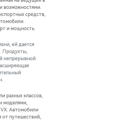
анная на ведущей в
и возможностями.
нспортных средств,
втомобили.
рт и мощность.
зни, ей дается
. Продукты,
ой непрерывной
 расширяющая
ительный
н.
и разных классов,
и моделями,
 VX. Автомобили
 от путешествий,