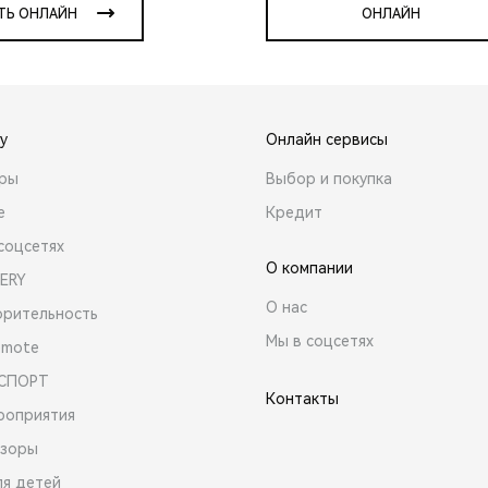
ТЬ ОНЛАЙН
ОНЛАЙН
y
Онлайн сервисы
ары
Выбор и покупка
е
Кредит
соцсетях
О компании
ERY
О нас
орительность
Мы в соцсетях
emote
 СПОРТ
Контакты
роприятия
зоры
ля детей