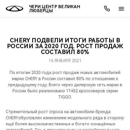
ЧЕРИ ЦЕНТР ВЕЛИКАН
ЛЮБЕРЦЫ
CHERY ПОДВЕЛИ ИТОГИ РАБОТЫ В
ОНЛАЙН СЕРВИСЫ
ПОКУПАТЕЛЯМ
ВЛАДЕЛЬЦАМ
О КОМПАНИИ
МИР CHERY
МОДЕЛИ
АКЦИИ
РОССИИ ЗА 2020 ГОД. РОСТ ПРОДАЖ
СОСТАВИЛ 80%
ВЫБОР И ПОКУПКА
СЕРВИС
АКСЕССУАРЫ
ВЫГОДЫ И АКЦИИ
ВЫБОР И ПОКУПКА
О НАС
ВСЕ МОДЕЛИ
14 ЯНВАРЯ 2021
КРЕДИТ И СТРАХОВАНИЕ
ЗАПЧАСТИ И АКСЕССУАРЫ
О БРЕНДЕ
КРЕДИТ
МЫ В СОЦСЕТЯХ
По итогам 2020 года рост продаж новых автомобилей
КРОССОВЕРЫ
марки CHERY в России составил 80% по отношению к
предыдущему году. Всего через дилерскую сеть марки в
ПОДДЕРЖКА
CHERY В СОЦСЕТЯХ
России было реализовано 11452 кроссоверов серии
СЕДАНЫ
TIGGO.
CHERY CONNECT
ЛЮДИ CHERY
НОВИНКИ
Стремительный рост спроса на автомобили бренда
БЛАГОТВОРИТЕЛЬНОСТЬ
CHERYобусловлен изменением модельного ряда в сторону
ещё более высококачественных и богато оснащённых