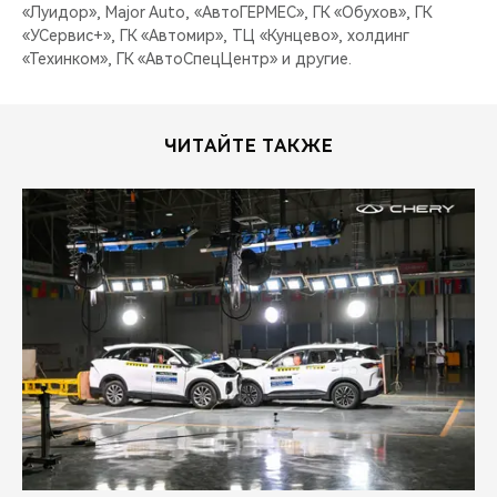
«Луидор», Major Auto, «АвтоГЕРМЕС», ГК «Обухов», ГК
«УСервис+», ГК «Автомир», ТЦ «Кунцево», холдинг
«Техинком», ГК «АвтоСпецЦентр» и другие.
ЧИТАЙТЕ ТАКЖЕ