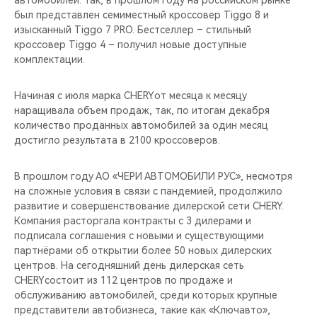
автомобилей. Так, в прошлом году на российском рынке
CHERY REMOTE
был представлен семиместный кроссовер Tiggo 8 и
изысканный Tiggo 7 PRO. Бестселлер – стильный
CHERY И СПОРТ
кроссовер Tiggo 4 – получил новые доступные
комплектации.
НАШИ МЕРОПРИЯТИЯ
Начиная с июля марка CHERYот месяца к месяцу
ВИДЕООБЗОРЫ
наращивала объем продаж, так, по итогам декабря
количество проданных автомобилей за один месяц
достигло результата в 2100 кроссоверов.
CHERY ДЛЯ ДЕТЕЙ
В прошлом году АО «ЧЕРИ АВТОМОБИЛИ РУС», несмотря
на сложные условия в связи с пандемией, продолжило
развитие и совершенствование дилерской сети CHERY.
Компания расторгала контракты с 3 дилерами и
подписала соглашения с новыми и существующими
партнёрами об открытии более 50 новых дилерских
центров. На сегодняшний день дилерская сеть
CHERYсостоит из 112 центров по продаже и
обслуживанию автомобилей, среди которых крупные
представители автобизнеса, такие как «Ключавто»,