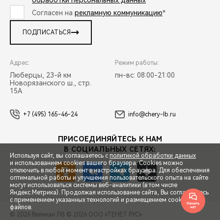
обработки персональных данных
*
Согласен на
рекламную коммуникацию
*
ПОДПИСАТЬСЯ
Адрес:
Режим работы:
Люберцы, 23-й км
пн-вс: 08:00-21:00
Новорязанского ш., стр.
15А
+7 (495) 165-46-24
info@chery-lb.ru
ПРИСОЕДИНЯЙТЕСЬ К НАМ
В СОЦИАЛЬНЫХ СЕТЯХ:
Используя сайт, вы соглашаетесь с
политикой обработки данных
и использованием cookies вашего браузера. Cookies можно
отключить в любой момент в настройках браузера. Для обеспечения
оптимальной работы и улучшения пользовательского опыта на сайте
могут использоваться системы веб-аналитики (в том числе
СПЕЦПРЕДЛОЖЕНИЯ
Яндекс.Метрика). Продолжая использование сайта, Вы соглашаетесь
с применением указанных технологий и размещением cookie-
файлов.
© 2026 Великан Лб
© 2026 ООО «ТЕНЕТ РУС»
ЗАПИСЬ НА ТЕСТ-ДРАЙВ