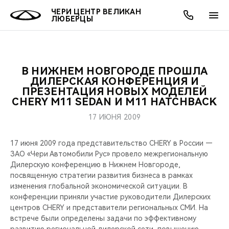
ЧЕРИ ЦЕНТР ВЕЛИКАН
ЛЮБЕРЦЫ
В НИЖНЕМ НОВГОРОДЕ ПРОШЛА
ОНЛАЙН СЕРВИСЫ
ПОКУПАТЕЛЯМ
ВЛАДЕЛЬЦАМ
О КОМПАНИИ
МИР CHERY
МОДЕЛИ
АКЦИИ
ДИЛЕРСКАЯ КОНФЕРЕНЦИЯ И
ПРЕЗЕНТАЦИЯ НОВЫХ МОДЕЛЕЙ
CHERY М11 SEDAN И М11 HATCHBACK
ВЫБОР И ПОКУПКА
СЕРВИС
АКСЕССУАРЫ
ВЫГОДЫ И АКЦИИ
ВЫБОР И ПОКУПКА
О НАС
ВСЕ МОДЕЛИ
17 ИЮНЯ 2009
КРЕДИТ И СТРАХОВАНИЕ
ЗАПЧАСТИ И АКСЕССУАРЫ
О БРЕНДЕ
КРЕДИТ
МЫ В СОЦСЕТЯХ
КРОССОВЕРЫ
17 июня 2009 года представительство CHERY в России —
ПОДДЕРЖКА
CHERY В СОЦСЕТЯХ
ЗАО «Чери Автомобили Рус» провело межрегиональную
Дилерскую конференцию в Нижнем Новгороде,
СЕДАНЫ
посвященную стратегии развития бизнеса в рамках
CHERY CONNECT
ЛЮДИ CHERY
изменения глобальной экономической ситуации. В
НОВИНКИ
конференции приняли участие руководители Дилерских
БЛАГОТВОРИТЕЛЬНОСТЬ
центров CHERY и представители региональных СМИ. На
встрече были определены задачи по эффективному