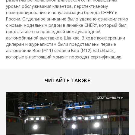
развитию региональной дилерской сети, повышению
CHERY REMOTE
уровня обслуживания клиентов, перспективному
позиционированию и популяризации бренда CHERY в
CHERY И СПОРТ
России. Отдельное внимание было уделено ознакомлению
с новым модельным рядом в линейке CHERY, который был
НАШИ МЕРОПРИЯТИЯ
представлен на прошедшей международной
автомобильной выставке в Шанхае. В ходе конференции
дилерам и журналистам были представлены первые
ВИДЕООБЗОРЫ
автомобили Boo (М11) sedan и Boo (М12) hatchback,
которые в настоящий момент проходят сертификацию.
CHERY ДЛЯ ДЕТЕЙ
ЧИТАЙТЕ ТАКЖЕ