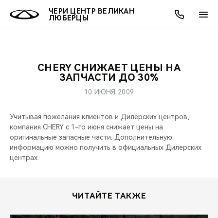
ЧЕРИ ЦЕНТР ВЕЛИКАН
ЛЮБЕРЦЫ
CHERY СНИЖАЕТ ЦЕНЫ НА
ОНЛАЙН СЕРВИСЫ
ПОКУПАТЕЛЯМ
ВЛАДЕЛЬЦАМ
О КОМПАНИИ
МИР CHERY
МОДЕЛИ
АКЦИИ
ЗАПЧАСТИ ДО 30%
10 ИЮНЯ 2009
ВЫБОР И ПОКУПКА
СЕРВИС
АКСЕССУАРЫ
ВЫГОДЫ И АКЦИИ
ВЫБОР И ПОКУПКА
О НАС
ВСЕ МОДЕЛИ
Учитывая пожелания клиентов и Дилерских центров,
КРЕДИТ И СТРАХОВАНИЕ
ЗАПЧАСТИ И АКСЕССУАРЫ
О БРЕНДЕ
КРЕДИТ
МЫ В СОЦСЕТЯХ
компания CHERY с 1-го июня снижает цены на
КРОССОВЕРЫ
оригинальные запасные части. Дополнительную
ПОДДЕРЖКА
CHERY В СОЦСЕТЯХ
информацию можно получить в официальных Дилерских
СЕДАНЫ
центрах.
CHERY CONNECT
ЛЮДИ CHERY
НОВИНКИ
БЛАГОТВОРИТЕЛЬНОСТЬ
ЧИТАЙТЕ ТАКЖЕ