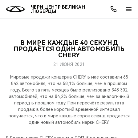
ЧЕРИ ЦЕНТР ВЕЛИКАН
ЛЮБЕРЦЫ
В МИРЕ КАЖДЫЕ 40 СЕКУНД
ОНЛАЙН СЕРВИСЫ
ПОКУПАТЕЛЯМ
ВЛАДЕЛЬЦАМ
О КОМПАНИИ
МИР CHERY
МОДЕЛИ
АКЦИИ
ПРОДАЁТСЯ ОДИН АВТОМОБИЛЬ
CHERY
ВЫБОР И ПОКУПКА
СЕРВИС
АКСЕССУАРЫ
ВЫГОДЫ И АКЦИИ
ВЫБОР И ПОКУПКА
О НАС
ВСЕ МОДЕЛИ
21 ИЮНЯ 2021
КРЕДИТ И СТРАХОВАНИЕ
ЗАПЧАСТИ И АКСЕССУАРЫ
О БРЕНДЕ
КРЕДИТ
МЫ В СОЦСЕТЯХ
Мировые продажи концерна CHERY в мае составили 65
КРОССОВЕРЫ
842 автомобиля, что на 58,1% больше, чем в прошлом
году. Всего за пять месяцев было реализовано 348 302
ПОДДЕРЖКА
CHERY В СОЦСЕТЯХ
автомобилей, что на 84,2% больше, чем за аналогичный
СЕДАНЫ
период в прошлом году. При пересчёте результата
CHERY CONNECT
ЛЮДИ CHERY
продаж в более короткий временной интервал
получается, что в мире каждые сорок секунд продаётся
НОВИНКИ
один новый автомобиль марки CHERY.
БЛАГОТВОРИТЕЛЬНОСТЬ