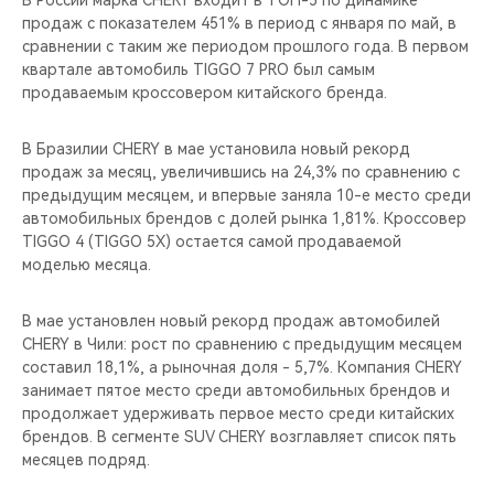
В России марка CHERY входит в ТОП-5 по динамике
CHERY REMOTE
продаж с показателем 451% в период с января по май, в
сравнении с таким же периодом прошлого года. В первом
CHERY И СПОРТ
квартале автомобиль TIGGO 7 PRO был самым
продаваемым кроссовером китайского бренда.
НАШИ МЕРОПРИЯТИЯ
В Бразилии CHERY в мае установила новый рекорд
ВИДЕООБЗОРЫ
продаж за месяц, увеличившись на 24,3% по сравнению с
предыдущим месяцем, и впервые заняла 10-е место среди
автомобильных брендов с долей рынка 1,81%. Кроссовер
CHERY ДЛЯ ДЕТЕЙ
TIGGO 4 (TIGGO 5X) остается самой продаваемой
моделью месяца.
В мае установлен новый рекорд продаж автомобилей
CHERY в Чили: рост по сравнению с предыдущим месяцем
составил 18,1%, а рыночная доля - 5,7%. Компания CHERY
занимает пятое место среди автомобильных брендов и
продолжает удерживать первое место среди китайских
брендов. В сегменте SUV CHERY возглавляет список пять
месяцев подряд.