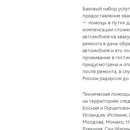
Базовый набор услуг
предоставление эва
— помощь в пути» д
компенсации стоимос
автомобиля на эвак
ремонта в день обр
автомобиля и его по
проживание в гостин
предусмотрена и опл
после ремонта, в сл
России радиусом до
Техническая помощь 
на территориях след
Босния и Герцеговин
Исландия, Испания, 
Молдова, Монако, Н
Румыния, Сан-Марино