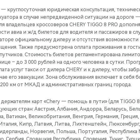
 — круглосуточная юридическая консультация, техничес
куатора в случае непредвиденной ситуации на дороге 
ля владельцев кроссоверов CHERY TIGGO 8 PRO дополня
ти авиа и ж/д билетов для водителя и пассажиров в сл
уаторе официальному дилеру и отсутствия возможности
ащения. Также предусмотрена оплата проживания в гост
путчиков. Стоимость билетов регламентирована лимито
ице – до 3 000 рублей на одного человека в сутки. Про
ата услуг такси от дилера CHERY и к дилеру, чтобы заб
учае его эвакуации. Зона обслуживания включает в себя б
 200 км от МКАД и административных границ города.
держателям карт «Chery — помощь в пути» (для TIGGO 8 
ующих стран: Австрия, Албания, Андорра, Беларусь, Бель
а, Ватикан, Великобритания, Венгрия, Германия, Греция,
Италия, Кипр, Латвия, Литва, Лихтенштейн, Люксембург,
идерланды, Норвегия, Польша, Португалия, Республика
, Сербия, Словацкая Республика, Словения, Тунис, Турци