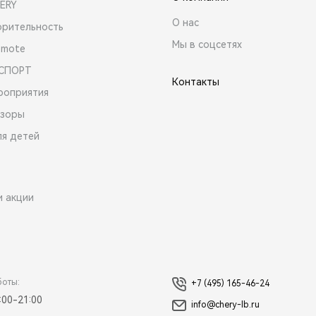
ERY
О нас
орительность
Мы в соцсетях
emote
 СПОРТ
Контакты
роприятия
зоры
ля детей
и акции
боты:
+7 (495) 165-46-24
:00-21:00
info@chery-lb.ru