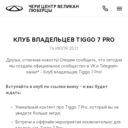
ЧЕРИ ЦЕНТР ВЕЛИКАН
ЛЮБЕРЦЫ
КЛУБ ВЛАДЕЛЬЦЕВ TIGGO 7 PRO
ОНЛАЙН СЕРВИСЫ
ПОКУПАТЕЛЯМ
ВЛАДЕЛЬЦАМ
О КОМПАНИИ
МИР CHERY
МОДЕЛИ
АКЦИИ
16 ИЮЛЯ 2021
ВЫБОР И ПОКУПКА
СЕРВИС
АКСЕССУАРЫ
ВЫГОДЫ И АКЦИИ
ВЫБОР И ПОКУПКА
О НАС
ВСЕ МОДЕЛИ
Друзья, отличная новость! Спешим сообщить, что сегодня
мы создали официальное сообщество в VK и Telegram-
КРЕДИТ И СТРАХОВАНИЕ
ЗАПЧАСТИ И АКСЕССУАРЫ
О БРЕНДЕ
КРЕДИТ
МЫ В СОЦСЕТЯХ
канал* - Клуб владельцев Tiggo 7 Pro!
КРОССОВЕРЫ
ПОДДЕРЖКА
CHERY В СОЦСЕТЯХ
Вступайте в клуб по ссылке внизу - и вас будет
СЕДАНЫ
ждать:
CHERY CONNECT
ЛЮДИ CHERY
Уникальный контент про Tiggo 7 Pro, который вы не
НОВИНКИ
увидите больше нигде;
БЛАГОТВОРИТЕЛЬНОСТЬ
Встречи и оффлайн мероприятия исключительно для