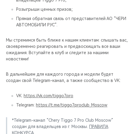
владельцев Tiggo 7 Pro;
CHERY REMOTE
Розыгрыши ценных призов;
CHERY И СПОРТ
Прямая обратная связь от представителей АО “ЧЕРИ
АВТОМОБИЛИ РУС”.
НАШИ МЕРОПРИЯТИЯ
Мы стремимся быть ближе к нашим клиентам: слышать вас,
своевременно реагировать и предвосхищать все ваши
ВИДЕООБЗОРЫ
ожидания. Вступайте в клуб и следите за нашими
новостями!
CHERY ДЛЯ ДЕТЕЙ
В дальнейшем для каждого города и модели будет
создан свой Telegram-канал, а также сообщество в VK:
VK:
https://vk.com/tiggo7pro
Telegram:
https://t.me/tiggo7proclub_Moscow
*Telegram-канал “Chery Tiggo 7 Pro Club Moscow”
создан для владельцев из г. Москвы.
ПРАВИЛА
КОНКУРСА