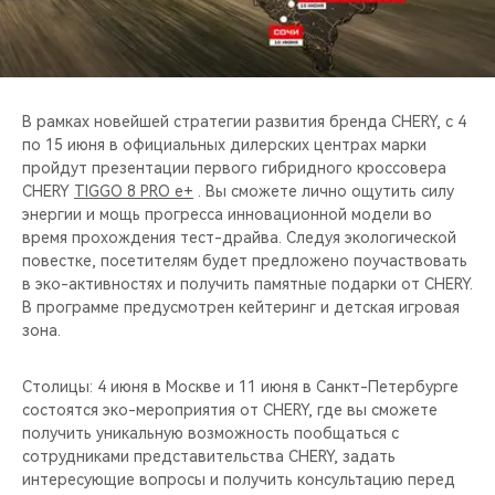
CHERY REMOTE
CHERY И СПОРТ
НАШИ МЕРОПРИЯТИЯ
В рамках новейшей стратегии развития бренда CHERY, с 4
по 15 июня в официальных дилерских центрах марки
пройдут презентации первого гибридного кроссовера
ВИДЕООБЗОРЫ
CHERY
TIGGO 8 PRO e+
. Вы сможете лично ощутить силу
энергии и мощь прогресса инновационной модели во
CHERY ДЛЯ ДЕТЕЙ
время прохождения тест-драйва. Следуя экологической
повестке, посетителям будет предложено поучаствовать
в эко-активностях и получить памятные подарки от CHERY.
В программе предусмотрен кейтеринг и детская игровая
зона.
Столицы: 4 июня в Москве и 11 июня в Санкт-Петербурге
состоятся эко-мероприятия от CHERY, где вы сможете
получить уникальную возможность пообщаться с
сотрудниками представительства CHERY, задать
интересующие вопросы и получить консультацию перед