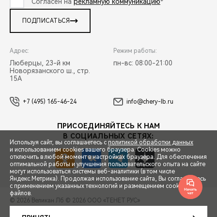
Согласен на
рекламную коммуникацию
*
ПОДПИСАТЬСЯ
Адрес:
Режим работы:
Люберцы, 23-й км
пн-вс: 08:00-21:00
Новорязанского ш., стр.
15А
+7 (495) 165-46-24
info@chery-lb.ru
ПРИСОЕДИНЯЙТЕСЬ К НАМ
В СОЦИАЛЬНЫХ СЕТЯХ:
Используя сайт, вы соглашаетесь с
политикой обработки данных
и использованием cookies вашего браузера. Cookies можно
отключить в любой момент в настройках браузера. Для обеспечения
оптимальной работы и улучшения пользовательского опыта на сайте
могут использоваться системы веб-аналитики (в том числе
СПЕЦПРЕДЛОЖЕНИЯ
Яндекс.Метрика). Продолжая использование сайта, Вы соглашаетесь
с применением указанных технологий и размещением cookie-
файлов.
© 2026 Великан Лб
© 2026 ООО «ТЕНЕТ РУС»
ЗАПИСЬ НА ТЕСТ-ДРАЙВ
ПРАВОВАЯ ИНФОРМАЦИЯ
КОНТАКТЫ
КЛИЕНТСКАЯ ПОДДЕРЖКА