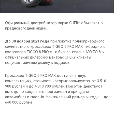
CHERY REMOTE
CHERY И СПОРТ
Официальный дистрибьютор марки CHERY объявляет о
НАШИ МЕРОПРИЯТИЯ
предновогодней акции.
ВИДЕООБЗОРЫ
До 30 ноября 2023 года
при покупке полноприводного
семиместного кроссовера TIGGO 8 PRO MAX, гибридного
кроссовера TIGGO 8 PRO e+ и бизнес-седана ARRIZO 8 в
CHERY ДЛЯ ДЕТЕЙ
официальных дилерских центрах CHERY клиенты
получают зимнюю резину в подарок.
Кроссовер TIGGO 8 PRO MAX доступен в двух
комплектациях, стоимость которых варьируется от 3 510
900 рублей и до 4 010 900 рублей. При этом действуют
выгоды по кредитным программам и при сдаче
автомобиля в trade-in. Максимальный размер выгоды – до
640 000 рублей.