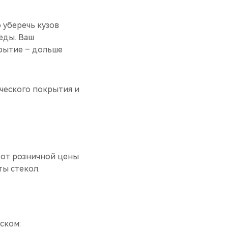
 уберечь кузов
еды. Ваш
крытие – дольше
ческого покрытия и
 от розничной цены
ы стекол.
ском: