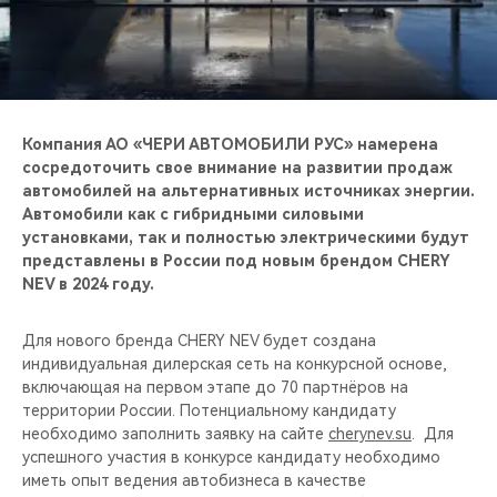
CHERY REMOTE
CHERY И СПОРТ
НАШИ МЕРОПРИЯТИЯ
Компания АО «ЧЕРИ АВТОМОБИЛИ РУС» намерена
сосредоточить свое внимание на развитии продаж
ВИДЕООБЗОРЫ
автомобилей на альтернативных источниках энергии.
Автомобили как с гибридными силовыми
CHERY ДЛЯ ДЕТЕЙ
установками, так и полностью электрическими будут
представлены в России под новым брендом CHERY
NEV в 2024 году.
Для нового бренда CHERY NEV будет создана
индивидуальная дилерская сеть на конкурсной основе,
включающая на первом этапе до 70 партнёров на
территории России. Потенциальному кандидату
необходимо заполнить заявку на сайте
cherynev.su
. Для
успешного участия в конкурсе кандидату необходимо
иметь опыт ведения автобизнеса в качестве