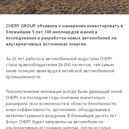
CHERY REMOTE
CHERY И СПОРТ
CHERY GROUP объявила о намерении инвестировать в
НАШИ МЕРОПРИЯТИЯ
ближайшие 5 лет 100 миллиардов юаней в
исследования и разработки новых автомобилей на
альтернативных источниках энергии.
ВИДЕООБЗОРЫ
За 26 лет работы в автомобильной индустрии CHERY
CHERY ДЛЯ ДЕТЕЙ
стала правообладателем 26 000 патентов, тем самым
заняв позицию авангарда в китайской автомобильной
промышленности.
Технологические инновации всегда были движущей силой
CHERY, и в последние годы компания значительно
расширила свои возможности в области безопасности,
энергоэффективности, эргономики, оборудования и
интеллектуального вождения. В ближайшие десять лет
фокус CHERY будет направлен на автомобили на
альтернативных источниках энергии, среди которых