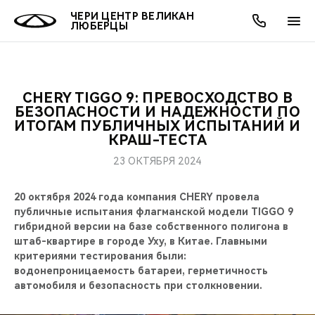
ЧЕРИ ЦЕНТР ВЕЛИКАН
ЛЮБЕРЦЫ
CHERY TIGGO 9: ПРЕВОСХОДСТВО В
ОНЛАЙН СЕРВИСЫ
ПОКУПАТЕЛЯМ
ВЛАДЕЛЬЦАМ
О КОМПАНИИ
МИР CHERY
МОДЕЛИ
АКЦИИ
БЕЗОПАСНОСТИ И НАДЕЖНОСТИ ПО
ИТОГАМ ПУБЛИЧНЫХ ИСПЫТАНИЙ И
КРАШ-ТЕСТА
ВЫБОР И ПОКУПКА
СЕРВИС
АКСЕССУАРЫ
ВЫГОДЫ И АКЦИИ
ВЫБОР И ПОКУПКА
О НАС
ВСЕ МОДЕЛИ
23 ОКТЯБРЯ 2024
КРЕДИТ И СТРАХОВАНИЕ
ЗАПЧАСТИ И АКСЕССУАРЫ
О БРЕНДЕ
КРЕДИТ
МЫ В СОЦСЕТЯХ
КРОССОВЕРЫ
20 октября 2024 года компания CHERY провела
ПОДДЕРЖКА
CHERY В СОЦСЕТЯХ
публичные испытания флагманской модели TIGGO 9
гибридной версии на базе собственного полигона в
СЕДАНЫ
штаб-квартире в городе Уху, в Китае. Главными
CHERY CONNECT
ЛЮДИ CHERY
критериями тестирования были:
НОВИНКИ
водонепроницаемость батареи, герметичность
БЛАГОТВОРИТЕЛЬНОСТЬ
автомобиля и безопасность при столкновении.