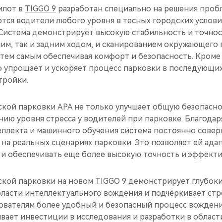
илот в
TIGGO 9
разработан специально на решения пробл
тся водители любого уровня в тесных городских услови
 Система демонстрирует высокую стабильность и точно
им, так и задним ходом, и сканированием окружающего 
тем самым обеспечивая комфорт и безопасность. Кроме 
о упрощает и ускоряет процесс парковки в последующих
тройки.
кой парковки APA не только улучшает общую безопаснос
ию уровня стресса у водителей при парковке. Благода
еллекта и машинного обучения система постоянно совер
 на реальных сценариях парковки. Это позволяет ей ада
 и обеспечивать еще более высокую точность и эффекти
ской парковки на новом TIGGO 9 демонстрирует глубок
бласти интеллектуального вождения и подчёркивает ст
ователям более удобный и безопасный процесс вождени
вает инвестиции в исследования и разработки в област