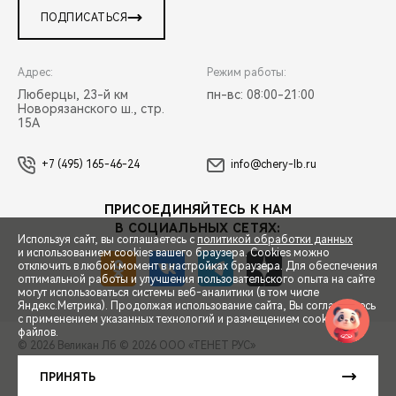
ПОДПИСАТЬСЯ
Адрес:
Режим работы:
Люберцы, 23-й км
пн-вс: 08:00-21:00
Новорязанского ш., стр.
15А
+7 (495) 165-46-24
info@chery-lb.ru
ПРИСОЕДИНЯЙТЕСЬ К НАМ
В СОЦИАЛЬНЫХ СЕТЯХ:
Используя сайт, вы соглашаетесь с
политикой обработки данных
и использованием cookies вашего браузера. Cookies можно
отключить в любой момент в настройках браузера. Для обеспечения
оптимальной работы и улучшения пользовательского опыта на сайте
могут использоваться системы веб-аналитики (в том числе
СПЕЦПРЕДЛОЖЕНИЯ
Яндекс.Метрика). Продолжая использование сайта, Вы соглашаетесь
с применением указанных технологий и размещением cookie-
файлов.
© 2026 Великан Лб
© 2026 ООО «ТЕНЕТ РУС»
ЗАПИСЬ НА ТЕСТ-ДРАЙВ
ПРАВОВАЯ ИНФОРМАЦИЯ
КОНТАКТЫ
КЛИЕНТСКАЯ ПОДДЕРЖКА
ПРИНЯТЬ
Сделано в ПЕРКС
РАСЧЕТ КРЕДИТА