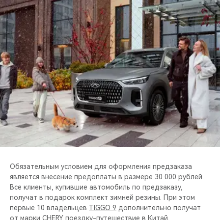
CHERY REMOTE
CHERY И СПОРТ
НАШИ МЕРОПРИЯТИЯ
ВИДЕООБЗОРЫ
CHERY ДЛЯ ДЕТЕЙ
Обязательным условием для оформления предзаказа
является внесение предоплаты в размере 30 000 рублей.
Все клиенты, купившие автомобиль по предзаказу,
получат в подарок комплект зимней резины. При этом
первые 10 владельцев
TIGGO 9
дополнительно получат
от марки CHERY поездку-путешествие в Китай.