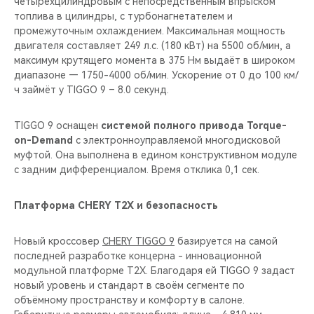
четырехцилиндровым с непосредственным впрыском
топлива в цилиндры, с турбонагнетателем и
промежуточным охлаждением. Максимальная мощность
двигателя составляет 249 л.с. (180 кВт) на 5500 об/мин, а
максимум крутящего момента в 375 Нм выдаёт в широком
диапазоне — 1750-4000 об/мин. Ускорение от 0 до 100 км/
ч займёт у TIGGO 9 – 8.0 секунд.
TIGGO 9 оснащен
системой полного привода Torque-
on-Demand
с электронноуправляемой многодисковой
муфтой. Она выполнена в едином конструктивном модуле
с задним дифференциалом. Время отклика 0,1 сек.
Платформа CHERY T2X и безопасность
Новый кроссовер
CHERY TIGGO 9
базируется на самой
последней разработке концерна - инновационной
модульной платформе T2X. Благодаря ей TIGGO 9 задаcт
новый уровень и стандарт в своём сегменте по
объёмному пространству и комфорту в салоне.