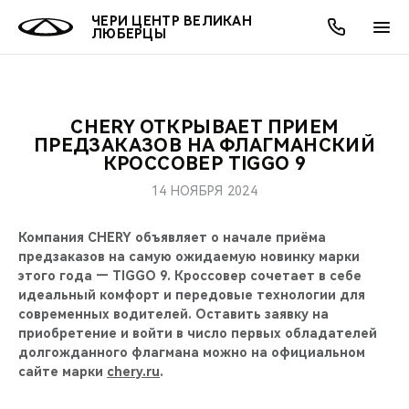
ЧЕРИ ЦЕНТР ВЕЛИКАН
ЛЮБЕРЦЫ
CHERY ОТКРЫВАЕТ ПРИЕМ
ОНЛАЙН СЕРВИСЫ
ПОКУПАТЕЛЯМ
ВЛАДЕЛЬЦАМ
О КОМПАНИИ
МИР CHERY
МОДЕЛИ
АКЦИИ
ПРЕДЗАКАЗОВ НА ФЛАГМАНСКИЙ
КРОССОВЕР TIGGO 9
ВЫБОР И ПОКУПКА
СЕРВИС
АКСЕССУАРЫ
ВЫГОДЫ И АКЦИИ
ВЫБОР И ПОКУПКА
О НАС
ВСЕ МОДЕЛИ
14 НОЯБРЯ 2024
КРЕДИТ И СТРАХОВАНИЕ
ЗАПЧАСТИ И АКСЕССУАРЫ
О БРЕНДЕ
КРЕДИТ
МЫ В СОЦСЕТЯХ
Компания CHERY объявляет о начале приёма
КРОССОВЕРЫ
предзаказов на самую ожидаемую новинку марки
ПОДДЕРЖКА
CHERY В СОЦСЕТЯХ
этого года — TIGGO 9. Кроссовер сочетает в себе
СЕДАНЫ
идеальный комфорт и передовые технологии для
современных водителей. Оставить заявку на
CHERY CONNECT
ЛЮДИ CHERY
приобретение и войти в число первых обладателей
НОВИНКИ
долгожданного флагмана можно на официальном
БЛАГОТВОРИТЕЛЬНОСТЬ
сайте марки
chery.ru
.