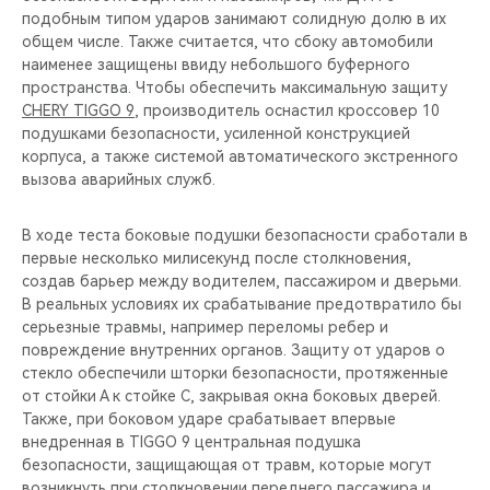
подобным типом ударов занимают солидную долю в их
общем числе. Также считается, что сбоку автомобили
наименее защищены ввиду небольшого буферного
пространства. Чтобы обеспечить максимальную защиту
CHERY TIGGO 9
, производитель оснастил кроссовер 10
подушками безопасности, усиленной конструкцией
корпуса, а также системой автоматического экстренного
вызова аварийных служб.
В ходе теста боковые подушки безопасности сработали в
первые несколько милисекунд после столкновения,
создав барьер между водителем, пассажиром и дверьми.
В реальных условиях их срабатывание предотвратило бы
серьезные травмы, например переломы ребер и
повреждение внутренних органов. Защиту от ударов о
стекло обеспечили шторки безопасности, протяженные
от стойки А к стойке С, закрывая окна боковых дверей.
Также, при боковом ударе срабатывает впервые
внедренная в TIGGO 9 центральная подушка
безопасности, защищающая от травм, которые могут
возникнуть при столкновении переднего пассажира и