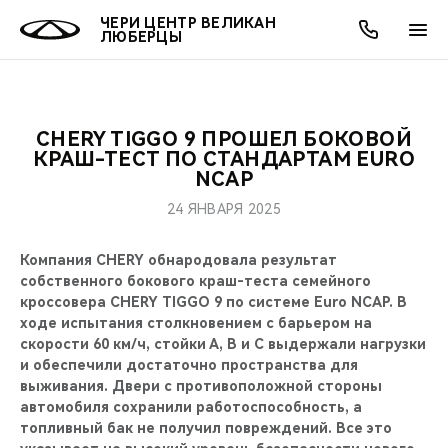
ЧЕРИ ЦЕНТР ВЕЛИКАН
ЛЮБЕРЦЫ
CHERY TIGGO 9 ПРОШЕЛ БОКОВОЙ
ОНЛАЙН СЕРВИСЫ
ПОКУПАТЕЛЯМ
ВЛАДЕЛЬЦАМ
О КОМПАНИИ
МИР CHERY
МОДЕЛИ
АКЦИИ
КРАШ-ТЕСТ ПО СТАНДАРТАМ EURO
NCAP
ВЫБОР И ПОКУПКА
СЕРВИС
АКСЕССУАРЫ
ВЫГОДЫ И АКЦИИ
ВЫБОР И ПОКУПКА
О НАС
ВСЕ МОДЕЛИ
24 ЯНВАРЯ 2025
КРЕДИТ И СТРАХОВАНИЕ
ЗАПЧАСТИ И АКСЕССУАРЫ
О БРЕНДЕ
КРЕДИТ
МЫ В СОЦСЕТЯХ
Компания CHERY обнародовала результат
КРОССОВЕРЫ
собственного бокового краш-теста семейного
ПОДДЕРЖКА
CHERY В СОЦСЕТЯХ
кроссовера CHERY TIGGO 9 по системе Euro NCAP. В
СЕДАНЫ
ходе испытания столкновением с барьером на
скорости 60 км/ч, стойки А, B и C выдержали нагрузки
CHERY CONNECT
ЛЮДИ CHERY
и обеспечили достаточно пространства для
НОВИНКИ
выживания. Двери с противоположной стороны
БЛАГОТВОРИТЕЛЬНОСТЬ
автомобиля сохранили работоспособность, а
топливный бак не получил повреждений. Все это