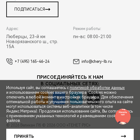
ПОДПИСАТЬСЯ
Адрес:
Режим работы:
Люберцы, 23-й км
пн-вс: 08:00-21:00
Новорязанского ш., стр.
15А
+7 (495) 165-46-24
info@chery-lb.ru
ПРИСОЕДИНЯЙТЕСЬ К НАМ
В СОЦИАЛЬНЫХ СЕТЯХ:
Используя сайт, вы соглашаетесь с
политикой обработки данных
и использованием cookies вашего браузера. Cookies можно
отключить в любой момент в настройках браузера. Для обеспечения
оптимальной работы и улучшения пользовательского опыта на сайте
могут использоваться системы веб-аналитики (в том числе
СПЕЦПРЕДЛОЖЕНИЯ
Яндекс.Метрика). Продолжая использование сайта, Вы соглашаетесь
с применением указанных технологий и размещением cookie-
файлов.
© 2026 Великан Лб
© 2026 ООО «ТЕНЕТ РУС»
ЗАПИСЬ НА ТЕСТ-ДРАЙВ
ПРАВОВАЯ ИНФОРМАЦИЯ
КОНТАКТЫ
КЛИЕНТСКАЯ ПОДДЕРЖКА
ПРИНЯТЬ
Сделано в ПЕРКС