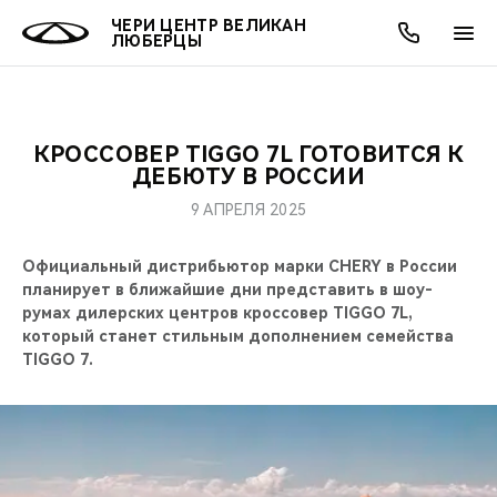
ЧЕРИ ЦЕНТР ВЕЛИКАН
ЛЮБЕРЦЫ
КРОССОВЕР TIGGO 7L ГОТОВИТСЯ К
ОНЛАЙН СЕРВИСЫ
ПОКУПАТЕЛЯМ
ВЛАДЕЛЬЦАМ
О КОМПАНИИ
МИР CHERY
МОДЕЛИ
АКЦИИ
ДЕБЮТУ В РОССИИ
9 АПРЕЛЯ 2025
ВЫБОР И ПОКУПКА
СЕРВИС
АКСЕССУАРЫ
ВЫГОДЫ И АКЦИИ
ВЫБОР И ПОКУПКА
О НАС
ВСЕ МОДЕЛИ
Официальный дистрибьютор марки CHERY в России
КРЕДИТ И СТРАХОВАНИЕ
ЗАПЧАСТИ И АКСЕССУАРЫ
О БРЕНДЕ
КРЕДИТ
МЫ В СОЦСЕТЯХ
планирует в ближайшие дни представить в шоу-
КРОССОВЕРЫ
румах дилерских центров кроссовер TIGGO 7L,
ПОДДЕРЖКА
CHERY В СОЦСЕТЯХ
который станет стильным дополнением семейства
СЕДАНЫ
TIGGO 7.
CHERY CONNECT
ЛЮДИ CHERY
НОВИНКИ
БЛАГОТВОРИТЕЛЬНОСТЬ