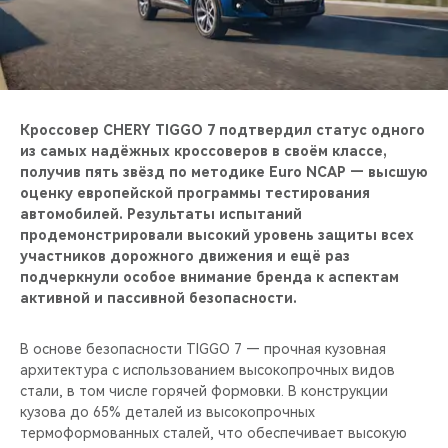
CHERY REMOTE
CHERY И СПОРТ
НАШИ МЕРОПРИЯТИЯ
Кроссовер CHERY TIGGO 7 подтвердил статус одного
из самых надёжных кроссоверов в своём классе,
ВИДЕООБЗОРЫ
получив пять звёзд по методике Euro NCAP — высшую
оценку европейской программы тестирования
CHERY ДЛЯ ДЕТЕЙ
автомобилей. Результаты испытаний
продемонстрировали высокий уровень защиты всех
участников дорожного движения и ещё раз
подчеркнули особое внимание бренда к аспектам
активной и пассивной безопасности.
В основе безопасности TIGGO 7 — прочная кузовная
архитектура с использованием высокопрочных видов
стали, в том числе горячей формовки. В конструкции
кузова до 65% деталей из высокопрочных
термоформованных сталей, что обеспечивает высокую