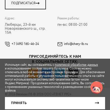
ПОДПИСАТЬСЯ
Адрес:
Режим работы:
Люберцы, 23-й км
пн-вс: 08:00-21:00
Новорязанского ш., стр.
15А
+7 (495) 165-46-24
info@chery-lb.ru
ПРИСОЕДИНЯЙТЕСЬ К НАМ
В СОЦИАЛЬНЫХ СЕТЯХ:
Используя сайт, вы соглашаетесь с
политикой обработки данных
и использованием cookies вашего браузера. Cookies можно
отключить в любой момент в настройках браузера. Для обеспечения
оптимальной работы и улучшения пользовательского опыта на сайте
могут использоваться системы веб-аналитики (в том числе
СПЕЦПРЕДЛОЖЕНИЯ
Яндекс.Метрика). Продолжая использование сайта, Вы соглашаетесь
с применением указанных технологий и размещением cookie-
файлов.
© 2026 Великан Лб
© 2026 ООО «ТЕНЕТ РУС»
ЗАПИСЬ НА ТЕСТ-ДРАЙВ
ПРАВОВАЯ ИНФОРМАЦИЯ
КОНТАКТЫ
КЛИЕНТСКАЯ ПОДДЕРЖКА
ПРИНЯТЬ
Сделано в ПЕРКС
РАСЧЕТ КРЕДИТА