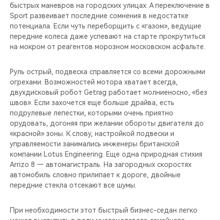
быстрых маневров на городских улицах. А переключение в
Sport развеивает последние сомнения в недостатке
потенциала. Если чуть переборщить с «газом», ведущие
передние колеса даже успевают на старте прокрутиться
на мокром от реагентов морозном московском асфальте.
Руль острый, подвеска справляется со всеми дорожными
огрехами. Возможностей мотора хватает всегда,
двухдисковый робот Getrag работает молниеносно, «без
швов». Если захочется еще больше драйва, есть
подрулевые лепестки, которыми очень приятно
орудовать, догоняя при желании обороты двигателя до
«красной» зоны. К слову, настройкой подвески и
управляемости занимались инженеры британской
компании Lotus Engineering. Еще одна природная стихия
Arrizo 8 — автомагистраль. На загородных скоростях
автомобиль словно прилипает к дороге, двойные
передние стекла отсекают все шумы.
При необходимости этот быстрый бизнес-седан легко