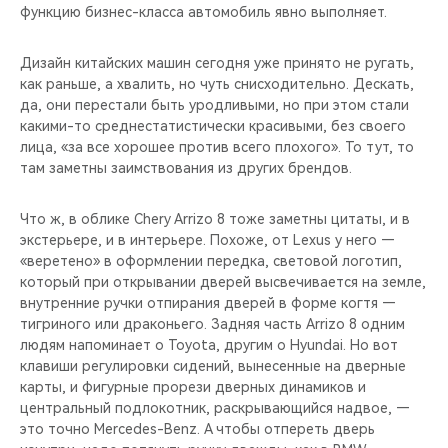
функцию бизнес-класса автомобиль явно выполняет.
Дизайн китайских машин сегодня уже принято не ругать,
как раньше, а хвалить, но чуть снисходительно. Дескать,
да, они перестали быть уродливыми, но при этом стали
какими-то среднестатистически красивыми, без своего
лица, «за все хорошее против всего плохого». То тут, то
там заметны заимствования из других брендов.
Что ж, в облике Chery Arrizo 8 тоже заметны цитаты, и в
экстерьере, и в интерьере. Похоже, от Lexus у него —
«веретено» в оформлении передка, световой логотип,
который при открывании дверей высвечивается на земле,
внутренние ручки отпирания дверей в форме когтя —
тигриного или драконьего. Задняя часть Arrizo 8 одним
людям напоминает о Toyota, другим о Hyundai. Но вот
клавиши регулировки сидений, вынесенные на дверные
карты, и фигурные прорези дверных динамиков и
центральный подлокотник, раскрывающийся надвое, —
это точно Mercedes-Benz. А чтобы отпереть дверь