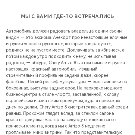
МЫ С ВАМИ ГДЕ-ТО ВСТРЕЧАЛИСЬ
Автомобиль должен радовать владельца одним своим
видом — это аксиома. Анекдот про ненастоящие елочные
игрушки «нового русского», которые «не радуют»,
родился не на пустом месте. Доплачивать за «бизнес», а
потом каждое утро подходить к нему, не испытывая
радости, — абсурд. Chery Arrizo 8 в этом смысле игрушка
настоящая, красивый автомобиль. Изящный
стремительный профиль не седана даже, скорее
фастбэка. Легкий рельеф мускулатуры — выштамповки на
боковинах, выступы задних арок. На парковке модного
бизнес-центра в стиле «лофт», заставленной, к слову,
европейским и азиатским премиумом, куда я приезжаю
днем по делам, Chery Arrizo 8 смотрится как равный среди
равных. Прохожие глядят вслед, за стеклом салона
красоты девушка-мастер на секунду отвлекается от
прически клиента, когда мы с Arrizo 8 медленно
проплываем мимо витрины. Так что представительскую