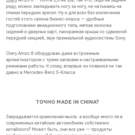
Chery
Arrizo 8 — почти 2,8 метра, так что, сидя на заднем
ряду, можно закладывать ногу за ногу, не натыкаясь на
спинки передних кресел. Ну и для всех без исключения
гостей этого салона бизнес-класса — удобные
подголовники авиационного типа, мягкая экокожа
сидений и дверных карт, панорамная крыша со сдвижной
передней секцией, звук премиальной аудиосистемы Sony.
Chery Arrizo 8 оборудован даже встроенным
ароматизатором с тремя запахами и настраиваемыми
режимами работы. К слову, впервые он появился не так
давно в Mercedes-Benz S-Класса.
ТОЧНО MADE IN CHINA?
Закрадывается крамольная мысль: а вообще много ли в
современных китайских автомобилях собственно
китайского? Может быть, они все уже — продукты