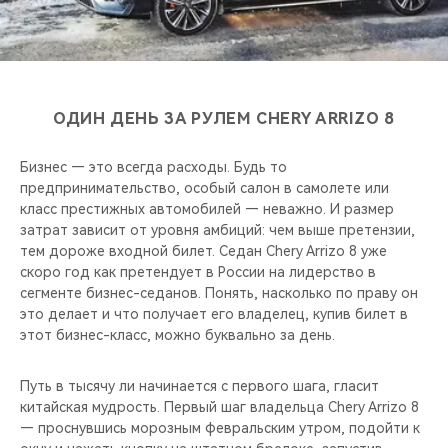
CHERY REMOTE
CHERY И СПОРТ
НАШИ МЕРОПРИЯТИЯ
ОДИН ДЕНЬ ЗА РУЛЕМ CHERY ARRIZO 8
ВИДЕООБЗОРЫ
Бизнес — это всегда расходы. Будь то
предпринимательство, особый салон в самолете или
CHERY ДЛЯ ДЕТЕЙ
класс престижных автомобилей — неважно. И размер
затрат зависит от уровня амбиций: чем выше претензии,
тем дороже входной билет. Седан Chery Arrizo 8 уже
скоро год как претендует в России на лидерство в
сегменте бизнес-седанов. Понять, насколько по праву он
это делает и что получает его владелец, купив билет в
этот бизнес-класс, можно буквально за день.
Путь в тысячу ли начинается с первого шага, гласит
китайская мудрость. Первый шаг владельца Chery Arrizo 8
— проснувшись морозным февральским утром, подойти к