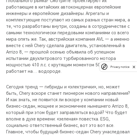
глобального рынка? Смотрите: проектируют их
работающие в китайских автоконцернах европейские
инженеры и европейские дизайнеры. Агрегаты и
комплектующие поступают из самых разных стран мира, а
те, что разработаны внутри, созданы в сотрудничестве с
самыми технологически передовыми компаниями со всего
мира опять же. Так, австрийская компания AVL — а именно
вместе с ней Chery сделала двигатель, установленный в
Arrizo 8, — прошлой осенью объявила об успешном
испытании двухлитрового турбированного мотора
мощностью 410 л.с. с крутящим моментом 500 Нм, который
Privacy notice
работает на… водороде.
Сегодня тренд — гибриды и «электрички», но, может
быть, Chery вскоре станет пионером нового направления?
И как знать, не появится ли вскоре у компании новый
бизнес-седан, мощнее и экономичнее нынешнего Arrizo 8,
который при этом будет заправляться водой? Что будет
вполне в духе времени: «зеленая» повестка. ESG,
социально ответственный бизнес, вот это вот все.
Главное, чтобы будущий бизнес-седан Chery унаследовал