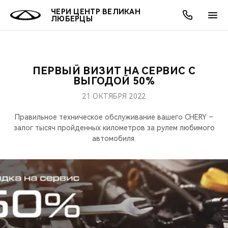
ЧЕРИ ЦЕНТР ВЕЛИКАН
ЛЮБЕРЦЫ
ПЕРВЫЙ ВИЗИТ НА СЕРВИС С
ОНЛАЙН СЕРВИСЫ
ПОКУПАТЕЛЯМ
ВЛАДЕЛЬЦАМ
О КОМПАНИИ
МИР CHERY
МОДЕЛИ
АКЦИИ
ВЫГОДОЙ 50%
21 ОКТЯБРЯ 2022
ВЫБОР И ПОКУПКА
СЕРВИС
АКСЕССУАРЫ
ВЫГОДЫ И АКЦИИ
ВЫБОР И ПОКУПКА
О НАС
ВСЕ МОДЕЛИ
Правильное техническое обслуживание вашего CHERY –
КРЕДИТ И СТРАХОВАНИЕ
ЗАПЧАСТИ И АКСЕССУАРЫ
О БРЕНДЕ
КРЕДИТ
МЫ В СОЦСЕТЯХ
залог тысяч пройденных километров за рулем любимого
КРОССОВЕРЫ
автомобиля.
ПОДДЕРЖКА
CHERY В СОЦСЕТЯХ
СЕДАНЫ
CHERY CONNECT
ЛЮДИ CHERY
НОВИНКИ
БЛАГОТВОРИТЕЛЬНОСТЬ