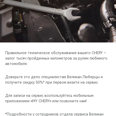
CHERY REMOTE
CHERY И СПОРТ
НАШИ МЕРОПРИЯТИЯ
ВИДЕООБЗОРЫ
Правильное техническое обслуживание вашего CHERY –
CHERY ДЛЯ ДЕТЕЙ
залог тысяч пройденных километров за рулем любимого
автомобиля.
Доверьте это дело специалистам Великан Люберцы и
получите скидку 50%* при первом визите на сервис.
Для записи на сервис воспользуйтесь мобильным
приложением «MY CHERY» или позвоните нам!
*Подробности у сотрудников отдела сервиса Великан