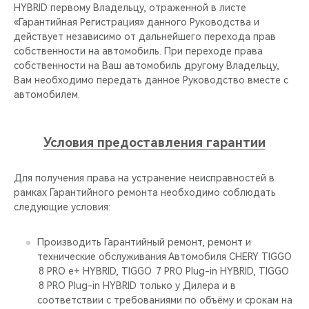
CHERY REMOTE
HYBRID первому Владельцу, отраженной в листе
«Гарантийная Регистрация» данного Руководства и
действует независимо от дальнейшего перехода прав
CHERY И СПОРТ
собственности на автомобиль. При переходе права
собственности на Ваш автомобиль другому Владельцу,
НАШИ МЕРОПРИЯТИЯ
Вам необходимо передать данное Руководство вместе с
автомобилем.
ВИДЕООБЗОРЫ
Условия предоставления гарантии
CHERY ДЛЯ ДЕТЕЙ
Для получения права на устранение неисправностей в
рамках Гарантийного ремонта необходимо соблюдать
следующие условия:
Производить Гарантийный ремонт, ремонт и
технические обслуживания Автомобиля CHERY TIGGO
8 PRO е+ HYBRID, TIGGO 7 PRO Plug-in HYBRID, TIGGO
8 PRO Plug-in HYBRID только у Дилера и в
соответствии с требованиями по объёму и срокам на