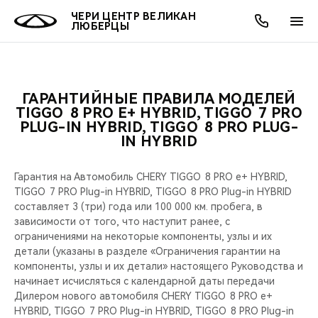
ЧЕРИ ЦЕНТР ВЕЛИКАН
ЛЮБЕРЦЫ
ГАРАНТИЙНЫЕ ПРАВИЛА МОДЕЛЕЙ
ОНЛАЙН СЕРВИСЫ
ПОКУПАТЕЛЯМ
ВЛАДЕЛЬЦАМ
О КОМПАНИИ
МИР CHERY
МОДЕЛИ
АКЦИИ
TIGGO 8 PRO Е+ HYBRID, TIGGO 7 PRO
PLUG-IN HYBRID, TIGGO 8 PRO PLUG-
IN HYBRID
ВЫБОР И ПОКУПКА
СЕРВИС
АКСЕССУАРЫ
ВЫГОДЫ И АКЦИИ
ВЫБОР И ПОКУПКА
О НАС
ВСЕ МОДЕЛИ
КРЕДИТ И СТРАХОВАНИЕ
ЗАПЧАСТИ И АКСЕССУАРЫ
О БРЕНДЕ
КРЕДИТ
МЫ В СОЦСЕТЯХ
Гарантия на Автомобиль CHERY TIGGO 8 PRO е+ HYBRID,
КРОССОВЕРЫ
TIGGO 7 PRO Plug-in HYBRID, TIGGO 8 PRO Plug-in HYBRID
составляет 3 (три) года или 100 000 км. пробега, в
ПОДДЕРЖКА
CHERY В СОЦСЕТЯХ
зависимости от того, что наступит ранее, с
СЕДАНЫ
ограничениями на некоторые компоненты, узлы и их
CHERY CONNECT
ЛЮДИ CHERY
детали (указаны в разделе «Ограничения гарантии на
компоненты, узлы и их детали» настоящего Руководства и
НОВИНКИ
начинает исчисляться с календарной даты передачи
БЛАГОТВОРИТЕЛЬНОСТЬ
Дилером нового автомобиля CHERY TIGGO 8 PRO е+
HYBRID, TIGGO 7 PRO Plug-in HYBRID, TIGGO 8 PRO Plug-in