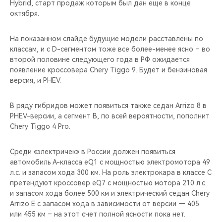
Hybrid, старт продаж которым был дан еще в конце
октября.
На показанном слайде будущие модели расставлены по
классам, и с D-сегментом тоже все более-менее ясно – во
второй половине следующего года в РФ ожидается
появление кроссовера Chery Tiggo 9. Будет и бензиновая
версия, и PHEV.
В ряду гибридов может появиться также седан Arrizo 8 в
PHEV-версии, а сегмент B, по всей вероятности, пополнит
Chery Tiggo 4 Pro.
Среди «электричек» в России должен появиться
автомобиль А-класса eQ1 с мощностью электромотора 49
л.с. и запасом хода 300 км. На роль электрокара в классе C
претендуют кроссовер eQ7 с мощностью мотора 210 л.с.
и запасом хода более 500 км и электрический седан Chery
Arrizo E с запасом хода в зависимости от версии — 405
или 455 км – на этот счет полной ясности пока нет.